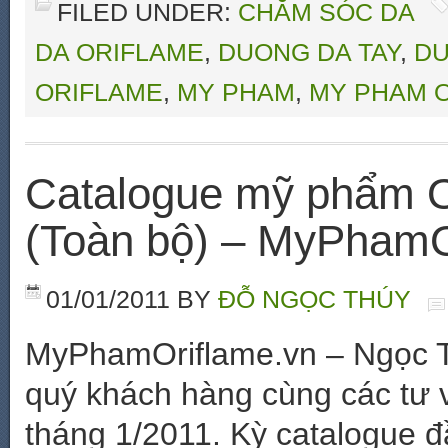
FILED UNDER:
CHĂM SÓC DA
DA ORIFLAME
,
DUONG DA TAY
,
DU
ORIFLAME
,
MY PHAM
,
MY PHAM 
Catalogue mỹ phẩm O
(Toàn bộ) – MyPhamO
01/01/2011
BY
ĐỖ NGỌC THÚY
MyPhamOriflame.vn – Ngọc Th
quý khách hàng cùng các tư v
tháng 1/2011. Kỳ catalogue 