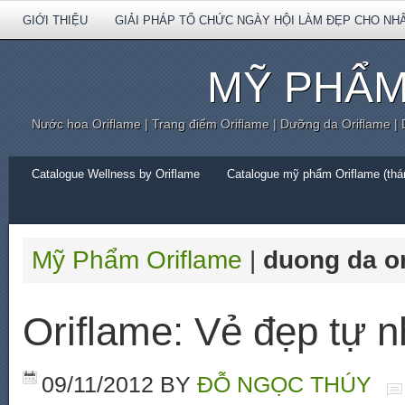
GIỚI THIỆU
GIẢI PHÁP TỔ CHỨC NGÀY HỘI LÀM ĐẸP CHO NH
MỸ PHẨM
Nước hoa Oriflame | Trang điểm Oriflame | Dưỡng da Oriflame |
Catalogue Wellness by Oriflame
Catalogue mỹ phẩm Oriflame (thán
Mỹ Phẩm Oriflame
|
duong da o
Oriflame: Vẻ đẹp tự n
09/11/2012
BY
ĐỖ NGỌC THÚY