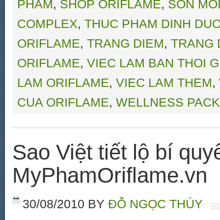
PHAM
,
SHOP ORIFLAME
,
SON MO
COMPLEX
,
THUC PHAM DINH DU
ORIFLAME
,
TRANG DIEM
,
TRANG 
ORIFLAME
,
VIEC LAM BAN THOI G
LAM ORIFLAME
,
VIEC LAM THEM
,
CUA ORIFLAME
,
WELLNESS PACK
Sao Việt tiết lộ bí qu
MyPhamOriflame.vn
30/08/2010
BY
ĐỖ NGỌC THÚY