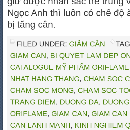
giữ được nhan sắc trẻ trung v
Ngọc Anh thì luôn có chế độ
bị tăng cân.
FILED UNDER:
GIẢM CÂN
TAG
GIAM CAN
,
BI QUYET LAM DEP O
CATALOGUE MỸ PHẨM ORIFLAME
NHAT HANG THANG
,
CHAM SOC C
CHAM SOC MONG
,
CHAM SOC TO
TRANG DIEM
,
DUONG DA
,
DUONG
ORIFLAME
,
GIAM CAN
,
GIAM CAN
CAN LANH MANH
,
KINH NGHIEM Q