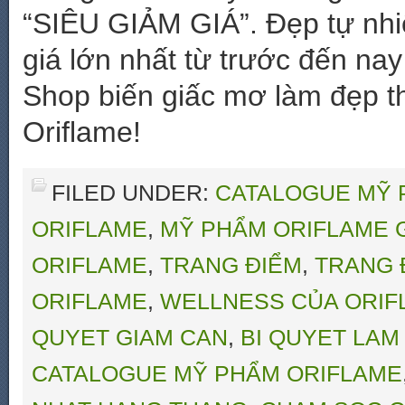
“SIÊU GIẢM GIÁ”. Đẹp tự nhiê
giá lớn nhất từ trước đến na
Shop biến giấc mơ làm đẹp t
Oriflame!
FILED UNDER:
CATALOGUE MỸ 
ORIFLAME
,
MỸ PHẨM ORIFLAME G
ORIFLAME
,
TRANG ĐIỂM
,
TRANG 
ORIFLAME
,
WELLNESS CỦA ORIF
QUYET GIAM CAN
,
BI QUYET LAM
CATALOGUE MỸ PHẨM ORIFLAME