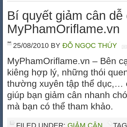
Bí quyết giảm cân dễ 
MyPhamOriflame.vn
25/08/2010
BY
ĐỖ NGỌC THÚY
MyPhamOriflame.vn – Bên cạ
kiêng hợp lý, những thói que
thường xuyên tập thể dục,… c
giúp bạn giảm cân nhanh chó
mà bạn có thể tham khảo.
FILED UNDER:
GIẢM CÂN
TAG