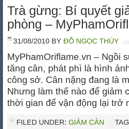
Trà gừng: Bí quyết g
phòng – MyPhamOrif
31/08/2010
BY
ĐỖ NGỌC THÚY
MyPhamOriflame.vn – Ngồi su
tăng cân, phát phì là hình ản
công sở. Cân nặng đang là mộ
Nhưng làm thế nào để giảm c
thời gian để vận động lại trở
FILED UNDER:
GIẢM CÂN
TAG