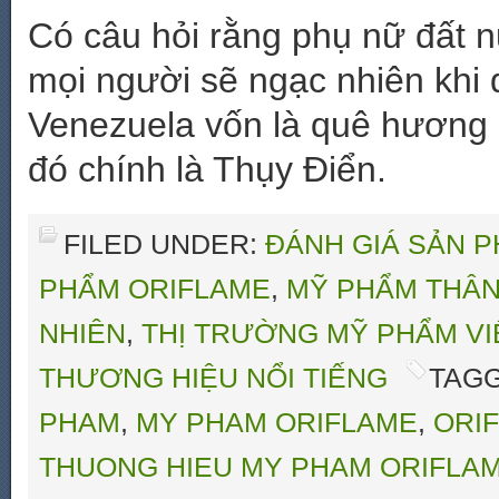
Có câu hỏi rằng phụ nữ đất n
mọi người sẽ ngạc nhiên khi 
Venezuela vốn là quê hương c
đó chính là Thụy Điển.
FILED UNDER:
ĐÁNH GIÁ SẢN 
PHẨM ORIFLAME
,
MỸ PHẨM THÂN
NHIÊN
,
THỊ TRƯỜNG MỸ PHẨM VI
THƯƠNG HIỆU NỔI TIẾNG
TAGG
PHAM
,
MY PHAM ORIFLAME
,
ORI
THUONG HIEU MY PHAM ORIFLA