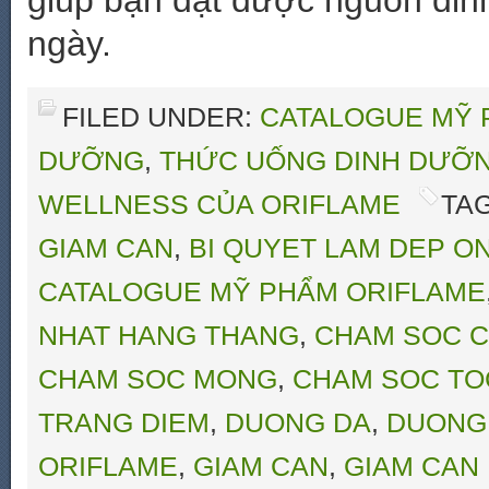
giúp bạn đạt được nguồn din
ngày.
FILED UNDER:
CATALOGUE MỸ 
DƯỠNG
,
THỨC UỐNG DINH DƯỠ
WELLNESS CỦA ORIFLAME
TA
GIAM CAN
,
BI QUYET LAM DEP O
CATALOGUE MỸ PHẨM ORIFLAME
NHAT HANG THANG
,
CHAM SOC C
CHAM SOC MONG
,
CHAM SOC TO
TRANG DIEM
,
DUONG DA
,
DUONG
ORIFLAME
,
GIAM CAN
,
GIAM CAN