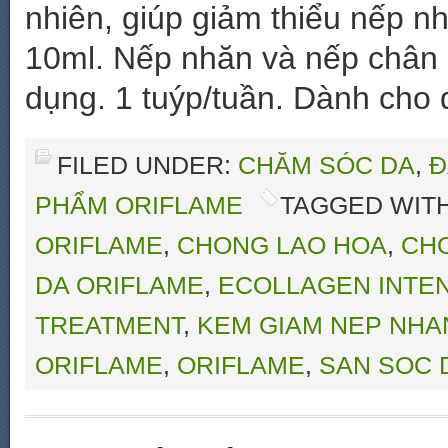
nhiên, giúp giảm thiểu nếp n
10ml. Nếp nhăn và nếp chân c
dụng. 1 tuýp/tuần. Dành cho 
FILED UNDER:
CHĂM SÓC DA
,
Đ
PHẨM ORIFLAME
TAGGED WIT
ORIFLAME
,
CHONG LAO HOA
,
CHO
DA ORIFLAME
,
ECOLLAGEN INTEN
TREATMENT
,
KEM GIAM NEP NHA
ORIFLAME
,
ORIFLAME
,
SAN SOC 