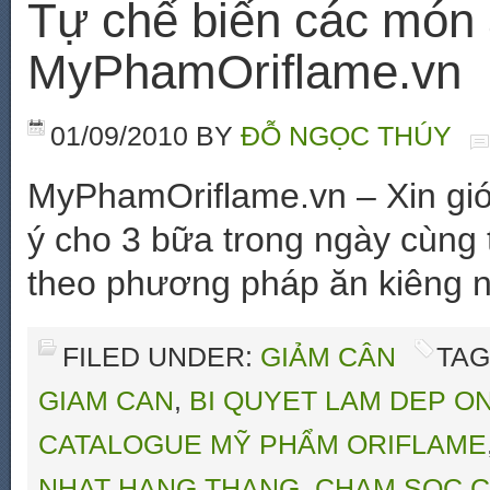
Tự chế biến các món 
MyPhamOriflame.vn
01/09/2010
BY
ĐỖ NGỌC THÚY
MyPhamOriflame.vn – Xin giớ
ý cho 3 bữa trong ngày cùng
theo phương pháp ăn kiêng nổi
FILED UNDER:
GIẢM CÂN
TAG
GIAM CAN
,
BI QUYET LAM DEP O
CATALOGUE MỸ PHẨM ORIFLAME
NHAT HANG THANG
,
CHAM SOC C