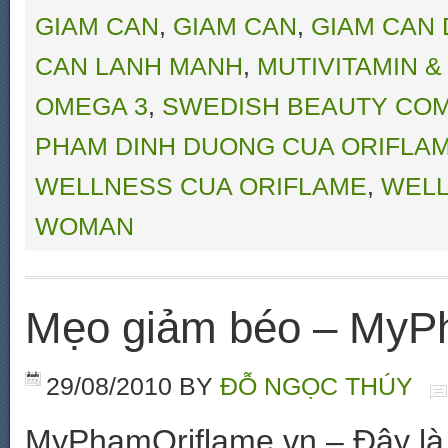
GIAM CAN
,
GIAM CAN
,
GIAM CAN
CAN LANH MANH
,
MUTIVITAMIN &
OMEGA 3
,
SWEDISH BEAUTY CO
PHAM DINH DUONG CUA ORIFLA
WELLNESS CUA ORIFLAME
,
WELL
WOMAN
Mẹo giảm béo – MyP
29/08/2010
BY
ĐỖ NGỌC THÚY
MyPhamOriflame.vn – Đây là 