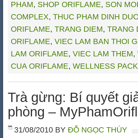
PHAM
,
SHOP ORIFLAME
,
SON MO
COMPLEX
,
THUC PHAM DINH DU
ORIFLAME
,
TRANG DIEM
,
TRANG 
ORIFLAME
,
VIEC LAM BAN THOI G
LAM ORIFLAME
,
VIEC LAM THEM
,
CUA ORIFLAME
,
WELLNESS PACK
Trà gừng: Bí quyết g
phòng – MyPhamOrif
31/08/2010
BY
ĐỖ NGỌC THÚY