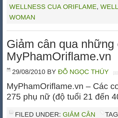
WELLNESS CUA ORIFLAME
,
WELL
WOMAN
Giảm cân qua những 
MyPhamOriflame.vn
29/08/2010
BY
ĐỖ NGỌC THÚY
MyPhamOriflame.vn – Các con
275 phụ nữ (độ tuổi 21 đến 4
FILED UNDER:
GIẢM CÂN
TAG