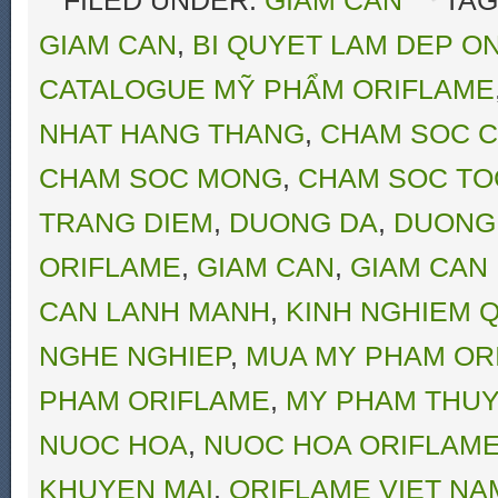
FILED UNDER:
GIẢM CÂN
TAG
GIAM CAN
,
BI QUYET LAM DEP O
CATALOGUE MỸ PHẨM ORIFLAME
NHAT HANG THANG
,
CHAM SOC C
CHAM SOC MONG
,
CHAM SOC TO
TRANG DIEM
,
DUONG DA
,
DUONG
ORIFLAME
,
GIAM CAN
,
GIAM CAN
CAN LANH MANH
,
KINH NGHIEM Q
NGHE NGHIEP
,
MUA MY PHAM OR
PHAM ORIFLAME
,
MY PHAM THUY
NUOC HOA
,
NUOC HOA ORIFLAM
KHUYEN MAI
,
ORIFLAME VIET NA