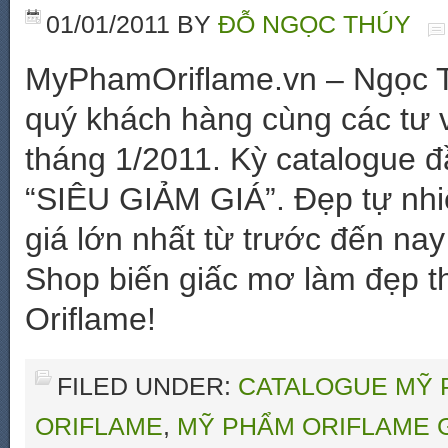
01/01/2011
BY
ĐỖ NGỌC THÚY
MyPhamOriflame.vn – Ngọc Th
quý khách hàng cùng các tư v
tháng 1/2011. Kỳ catalogue 
“SIÊU GIẢM GIÁ”. Đẹp tự nhiê
giá lớn nhất từ trước đến na
Shop biến giấc mơ làm đẹp t
Oriflame!
FILED UNDER:
CATALOGUE MỸ 
ORIFLAME
,
MỸ PHẨM ORIFLAME G