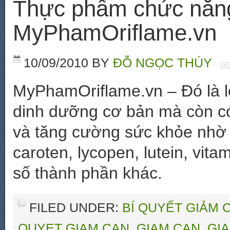
Thực phẩm chức năng
MyPhamOriflame.vn
10/09/2010
BY
ĐỖ NGỌC THÚY
MyPhamOriflame.vn – Đó là l
dinh dưỡng cơ bản mà còn c
và tăng cường sức khỏe nhờ 
caroten, lycopen, lutein, vit
số thành phần khác.
FILED UNDER:
BÍ QUYẾT GIẢM 
QUYET GIAM CAN
,
GIAM CAN
,
GI