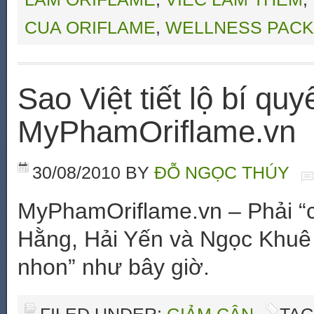
CUA ORIFLAME
,
WELLNESS PACK
Sao Việt tiết lộ bí qu
MyPhamOriflame.vn
30/08/2010
BY
ĐỖ NGỌC THÚY
MyPhamOriflame.vn – Phải “c
Hằng, Hải Yến và Ngọc Khuê 
nhon” như bây giờ.