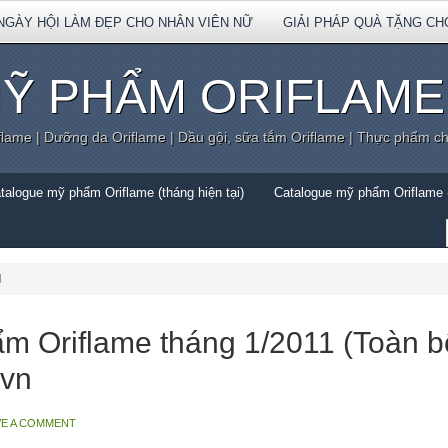
NGÀY HỘI LÀM ĐẸP CHO NHÂN VIÊN NỮ
GIẢI PHÁP QUÀ TẶNG CH
Ỹ PHẨM ORIFLAME
flame | Dưỡng da Oriflame | Dầu gội, sữa tắm Oriflame | Thực phẩm c
talogue mỹ phẩm Oriflame (tháng hiện tại)
Catalogue mỹ phẩm Oriflame (
l
m Oriflame tháng 1/2011 (Toàn b
vn
VE A COMMENT