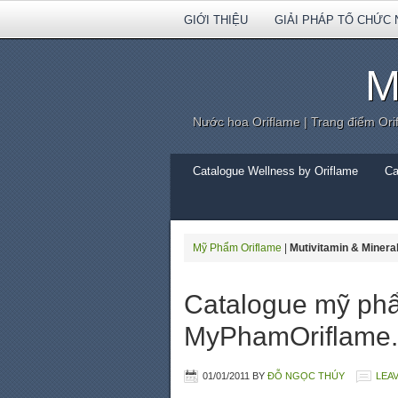
GIỚI THIỆU
GIẢI PHÁP TỔ CHỨC 
M
Nước hoa Oriflame | Trang điểm Ori
Catalogue Wellness by Oriflame
Ca
Mỹ Phẩm Oriflame
|
Mutivitamin & Minera
Catalogue mỹ phẩ
MyPhamOriflame.
01/01/2011
BY
ĐỖ NGỌC THÚY
LEA