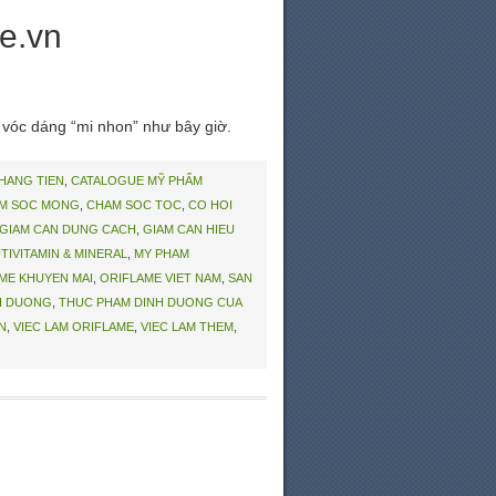
me.vn
 vóc dáng “mi nhon” như bây giờ.
THANG TIEN
,
CATALOGUE MỸ PHẨM
M SOC MONG
,
CHAM SOC TOC
,
CO HOI
GIAM CAN DUNG CACH
,
GIAM CAN HIEU
TIVITAMIN & MINERAL
,
MY PHAM
ME KHUYEN MAI
,
ORIFLAME VIET NAM
,
SAN
H DUONG
,
THUC PHAM DINH DUONG CUA
N
,
VIEC LAM ORIFLAME
,
VIEC LAM THEM
,