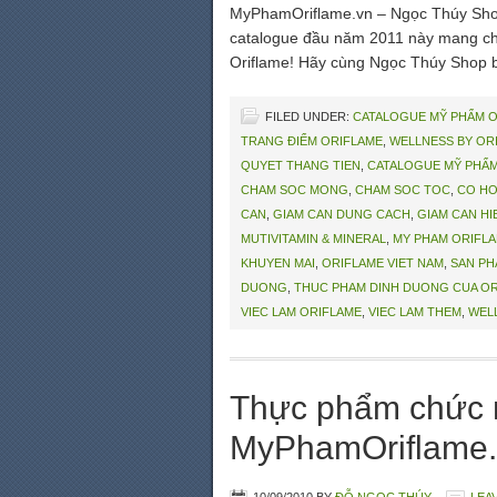
MyPhamOriflame.vn – Ngọc Thúy Shop 
catalogue đầu năm 2011 này mang chủ 
Oriflame! Hãy cùng Ngọc Thúy Shop b
FILED UNDER:
CATALOGUE MỸ PHẨM 
TRANG ĐIỂM ORIFLAME
,
WELLNESS BY OR
QUYET THANG TIEN
,
CATALOGUE MỸ PHẨM
CHAM SOC MONG
,
CHAM SOC TOC
,
CO HO
CAN
,
GIAM CAN DUNG CACH
,
GIAM CAN HI
MUTIVITAMIN & MINERAL
,
MY PHAM ORIFL
KHUYEN MAI
,
ORIFLAME VIET NAM
,
SAN PH
DUONG
,
THUC PHAM DINH DUONG CUA O
VIEC LAM ORIFLAME
,
VIEC LAM THEM
,
WEL
Thực phẩm chức n
MyPhamOriflame.