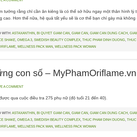
VE A COMMENT
tưởng rằng chỉ cần ăn kiêng là có thể sở hữu ngay một thân hình lý 
g cao. Hơn thế nữa, hệ quả tất yếu sẽ là cơ thể bạn chỉ gày mà không
 WITH:
ASTAXANTHIN
,
BI QUYET GIAM CAN
,
GIAM CAN
,
GIAM CAN DUNG CACH
,
GIA
CE SHAKE
,
OMEGA 3
,
SWEDISH BEAUTY COMPLEX
,
THUC PHAM DINH DUONG
,
THUC
ORIFLAME
,
WELLNESS PACK MAN
,
WELLNESS PACK WOMAN
ững con số – MyPhamOriflame.vn
VE A COMMENT
ược qua cuộc điều tra 275 phụ nữ (độ tuổi 21 đến 40).
 WITH:
ASTAXANTHIN
,
BI QUYET GIAM CAN
,
GIAM CAN
,
GIAM CAN DUNG CACH
,
GIA
CE SHAKE
,
OMEGA 3
,
SWEDISH BEAUTY COMPLEX
,
THUC PHAM DINH DUONG
,
THUC
ORIFLAME
,
WELLNESS PACK MAN
,
WELLNESS PACK WOMAN