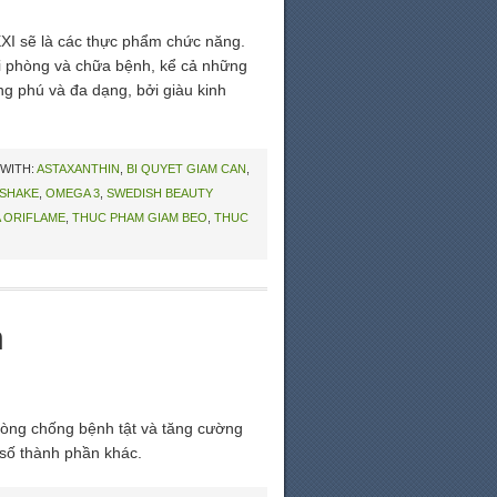
XXI sẽ là các thực phẩm chức năng.
ời phòng và chữa bệnh, kể cả những
ng phú và đa dạng, bởi giàu kinh
WITH:
ASTAXANTHIN
,
BI QUYET GIAM CAN
,
 SHAKE
,
OMEGA 3
,
SWEDISH BEAUTY
 ORIFLAME
,
THUC PHAM GIAM BEO
,
THUC
n
òng chống bệnh tật và tăng cường
 số thành phần khác.