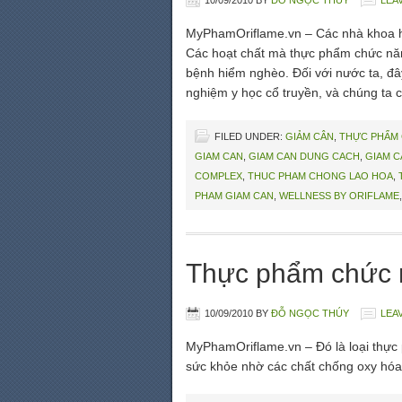
10/09/2010
BY
ĐỖ NGỌC THÚY
LEA
MyPhamOriflame.vn – Các nhà khoa học
Các hoạt chất mà thực phẩm chức năn
bệnh hiểm nghèo. Đối với nước ta, đây
nghiệm y học cổ truyền, và chúng ta
FILED UNDER:
GIẢM CÂN
,
THỰC PHẨM
GIAM CAN
,
GIAM CAN DUNG CACH
,
GIAM C
COMPLEX
,
THUC PHAM CHONG LAO HOA
,
PHAM GIAM CAN
,
WELLNESS BY ORIFLAME
Thực phẩm chức 
10/09/2010
BY
ĐỖ NGỌC THÚY
LEA
MyPhamOriflame.vn – Đó là loại thực
sức khỏe nhờ các chất chống oxy hóa (