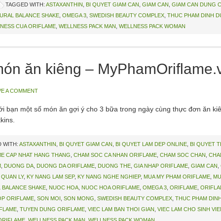
TAGGED WITH:
ASTAXANTHIN
,
BI QUYET GIAM CAN
,
GIAM CAN
,
GIAM CAN DUNG 
URAL BALANCE SHAKE
,
OMEGA 3
,
SWEDISH BEAUTY COMPLEX
,
THUC PHAM DINH 
NESS CUA ORIFLAME
,
WELLNESS PACK MAN
,
WELLNESS PACK WOMAN
món ăn kiêng – MyPhamOriflame.
VE A COMMENT
với bạn một số món ăn gợi ý cho 3 bữa trong ngày cùng thực đơn ăn k
kins.
 WITH:
ASTAXANTHIN
,
BI QUYET GIAM CAN
,
BI QUYET LAM DEP ONLINE
,
BI QUYET 
ME CAP NHAT HANG THANG
,
CHAM SOC CA NHAN ORIFLAME
,
CHAM SOC CHAN
,
CHA
M
,
DUONG DA
,
DUONG DA ORIFLAME
,
DUONG THE
,
GIA NHAP ORIFLAME
,
GIAM CAN
,
 QUAN LY
,
KY NANG LAM SEP
,
KY NANG NGHE NGHIEP
,
MUA MY PHAM ORIFLAME
,
MU
 BALANCE SHAKE
,
NUOC HOA
,
NUOC HOA ORIFLAME
,
OMEGA 3
,
ORIFLAME
,
ORIFLA
P ORIFLAME
,
SON MOI
,
SON MONG
,
SWEDISH BEAUTY COMPLEX
,
THUC PHAM DIN
IFLAME
,
TUYEN DUNG ORIFLAME
,
VIEC LAM BAN THOI GIAN
,
VIEC LAM CHO SINH VIE
ORIFLAME
,
WELLNESS PACK MAN
,
WELLNESS PACK WOMAN