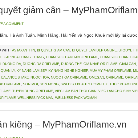
bí quyết giảm cân – MyPhamOrifla
VE A COMMENT
 lắm, Hà Anh Tuấn, Minh Hằng, Hải Yến và Ngọc Khuê mới lấy lại được
 WITH:
ASTAXANTHIN
,
BI QUYET GIAM CAN
,
BI QUYET LAM DEP ONLINE
,
BI QUYET 
ME CAP NHAT HANG THANG
,
CHAM SOC CA NHAN ORIFLAME
,
CHAM SOC CHAN
,
CHA
M
,
DUONG DA
,
DUONG DA ORIFLAME
,
DUONG THE
,
GIA NHAP ORIFLAME
,
GIAM CAN
,
 QUAN LY
,
KY NANG LAM SEP
,
KY NANG NGHE NGHIEP
,
MUA MY PHAM ORIFLAME
,
MU
 BALANCE SHAKE
,
NUOC HOA
,
NUOC HOA ORIFLAME
,
OMEGA 3
,
ORIFLAME
,
ORIFLA
P ORIFLAME
,
SON MOI
,
SON MONG
,
SWEDISH BEAUTY COMPLEX
,
THUC PHAM DIN
IFLAME
,
TUYEN DUNG ORIFLAME
,
VIEC LAM BAN THOI GIAN
,
VIEC LAM CHO SINH VIE
ORIFLAME
,
WELLNESS PACK MAN
,
WELLNESS PACK WOMAN
ăn kiêng – MyPhamOriflame.vn