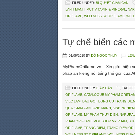
FILED UNDER:
BÍ QUYẾT GIẢM CÂN
LANH MANH
,
MUTIVITAMIN & MINERAL
,
NAR
ORIFLAME
,
WELLNESS BY ORIFLAME
,
WELL
Tự chế biến các 
01/09/2010
BY
ĐỖ NGỌC THÚY
LEA
MyPhamOriflame.vn – Xin giới thiệu 
pháp ăn kiêng nổi tiếng thế giới của At
FILED UNDER:
GIẢM CÂN
TAGGED
ORIFLAME
,
CATALOGUE MY PHAM ORIFLA
VIEC LAM
,
DAU GOI
,
DUNG CU TRANG DIE
QUA
,
GIAM CAN LANH MANH
,
KINH NGHIEM
ORIFLAME
,
MY PHAM THUY DIEN
,
NARURAL
PHAM ORIFLAME MOI
,
SHOP MY PHAM
,
SHO
ORIFLAME
,
TRANG DIEM
,
TRANG DIEM OR
WELLNESS BY ORIFLAME
,
WELLNESS CUA 