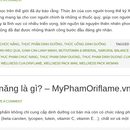
VE A COMMENT
 trên thế giới đã dự báo rằng: Thức ăn của con người trong thế kỷ 
g mang lại cho con người chính là những vị thuốc quý, giúp con ngư
 là lĩnh vực có nhiều triển vọng, bởi nguồn tài nguyên thiên nhiên pho
 cũng đã đạt được những thành công bước đầu đáng ghi nhận.
 CHỨC NĂNG
,
THỰC PHẨM DINH DƯỠNG
,
THỨC UỐNG DINH DƯỠNG
TAGGED 
AN HIEU QUA
,
GIAM CAN LANH MANH
,
MUTIVITAMIN & MINERAL
,
NARURAL BALANCE
THUC PHAM CHUC NANG
,
THUC PHAM DINH DUONG
,
THUC PHAM DINH DUONG CUA
,
WELLNESS CUA ORIFLAME
,
WELLNESS PACK MAN
,
WELLNESS PACK WOMAN
năng là gì? – MyPhamOriflame.v
VE A COMMENT
 phẩm không chỉ cung cấp dinh dưỡng cơ bản mà còn có chức năng ph
beta-caroten, lycopen, lutein, vitamin C, vitamin E…), chất xơ và một