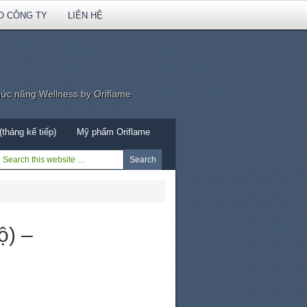
O CÔNG TY
LIÊN HỆ
hức năng Wellness by Oriflame
tháng kế tiếp)
Mỹ phẩm Oriflame
ộ) –