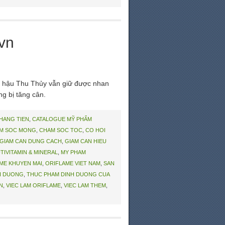
vn
a hậu Thu Thủy vẫn giữ được nhan
ng bị tăng cân.
THANG TIEN
,
CATALOGUE MỸ PHẨM
M SOC MONG
,
CHAM SOC TOC
,
CO HOI
GIAM CAN DUNG CACH
,
GIAM CAN HIEU
TIVITAMIN & MINERAL
,
MY PHAM
ME KHUYEN MAI
,
ORIFLAME VIET NAM
,
SAN
H DUONG
,
THUC PHAM DINH DUONG CUA
N
,
VIEC LAM ORIFLAME
,
VIEC LAM THEM
,