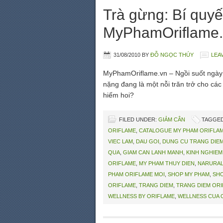
Trà gừng: Bí quy
MyPhamOriflame.
31/08/2010
BY
ĐỖ NGỌC THÚY
LEA
MyPhamOriflame.vn – Ngồi suốt ngày b
nặng đang là một nỗi trăn trở cho các
hiếm hoi?
FILED UNDER:
GIẢM CÂN
TAGGED
ORIFLAME
,
CATALOGUE MY PHAM ORIFLA
VIEC LAM
,
DAU GOI
,
DUNG CU TRANG DIE
QUA
,
GIAM CAN LANH MANH
,
KINH NGHIEM
ORIFLAME
,
MY PHAM THUY DIEN
,
NARURAL
PHAM ORIFLAME MOI
,
SHOP MY PHAM
,
SHO
ORIFLAME
,
TRANG DIEM
,
TRANG DIEM OR
WELLNESS BY ORIFLAME
,
WELLNESS CUA 