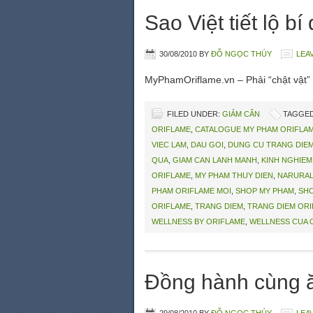
Sao Việt tiết lộ 
30/08/2010
BY
ĐỖ NGỌC THÚY
LEA
MyPhamOriflame.vn – Phải “chật vật”
FILED UNDER:
GIẢM CÂN
TAGGED
ORIFLAME
,
CATALOGUE MY PHAM ORIFLA
VIEC LAM
,
DAU GOI
,
DUNG CU TRANG DIE
QUA
,
GIAM CAN LANH MANH
,
KINH NGHIEM
ORIFLAME
,
MY PHAM THUY DIEN
,
NARURAL
PHAM ORIFLAME MOI
,
SHOP MY PHAM
,
SHO
ORIFLAME
,
TRANG DIEM
,
TRANG DIEM OR
WELLNESS BY ORIFLAME
,
WELLNESS CUA 
Đồng hành cùng 