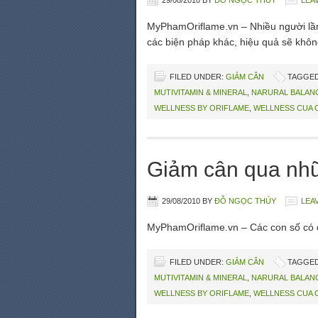
29/08/2010
BY
ĐỖ NGỌC THÚY
LEA
MyPhamOriflame.vn – Nhiều người lầm 
các biện pháp khác, hiệu quả sẽ khôn
FILED UNDER:
GIẢM CÂN
TAGGED
MUTIVITAMIN & MINERAL
,
NARURAL BALAN
WELLNESS BY ORIFLAME
,
WELLNESS CUA 
Giảm cân qua nh
29/08/2010
BY
ĐỖ NGỌC THÚY
LEA
MyPhamOriflame.vn – Các con số có đ
FILED UNDER:
GIẢM CÂN
TAGGED
MUTIVITAMIN & MINERAL
,
NARURAL BALAN
WELLNESS BY ORIFLAME
,
WELLNESS CUA 