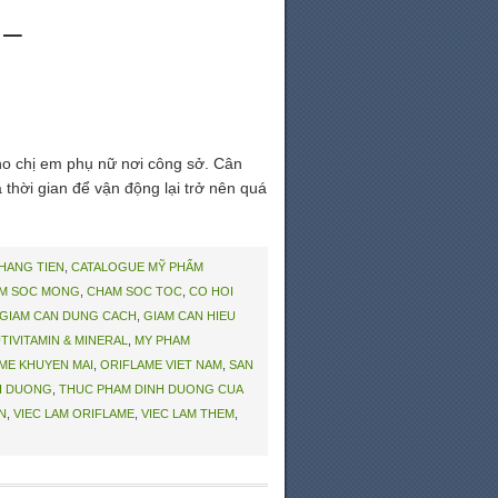
 –
cho chị em phụ nữ nơi công sở. Cân
thời gian để vận động lại trở nên quá
THANG TIEN
,
CATALOGUE MỸ PHẨM
M SOC MONG
,
CHAM SOC TOC
,
CO HOI
GIAM CAN DUNG CACH
,
GIAM CAN HIEU
TIVITAMIN & MINERAL
,
MY PHAM
ME KHUYEN MAI
,
ORIFLAME VIET NAM
,
SAN
H DUONG
,
THUC PHAM DINH DUONG CUA
N
,
VIEC LAM ORIFLAME
,
VIEC LAM THEM
,