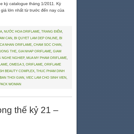
e kỳ catalogue tháng 1/2011. Kỳ
giá lớn nhất từ trước đến nay của
A
,
NƯỚC HOA ORIFLAME
,
TRANG ĐIỂM
,
IAM CAN
,
BI QUYET LAM DEP ONLINE
,
BI
CA NHAN ORIFLAME
,
CHAM SOC CHAN
,
UONG THE
,
GIA NHAP ORIFLAME
,
GIAM
G NGHE NGHIEP
,
MUA MY PHAM ORIFLAME
,
LAME
,
OMEGA 3
,
ORIFLAME
,
ORIFLAME
SH BEAUTY COMPLEX
,
THUC PHAM DINH
 BAN THOI GIAN
,
VIEC LAM CHO SINH VIEN
,
PACK WOMAN
ng thế kỷ 21 –