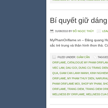
Bí quyết giữ dán
31/08/2010
BY
ĐỖ NGỌC THÚY
LEA
MyPhamOriflame.vn – Đăng quang Hoa
sắc trẻ trung và thân hình thon thả. 
FILED UNDER:
GIẢM CÂN
TAGGED
ORIFLAME
,
CATALOGUE MY PHAM ORIFLA
VIEC LAM
,
DAU GOI
,
DUNG CU TRANG DIE
QUA
,
GIAM CAN LANH MANH
,
KINH NGHIEM
ORIFLAME
,
MY PHAM THUY DIEN
,
NARURAL
PHAM ORIFLAME MOI
,
SHOP MY PHAM
,
SHO
ORIFLAME
,
TRANG DIEM
,
TRANG DIEM OR
WELLNESS BY ORIFLAME
,
WELLNESS CUA 