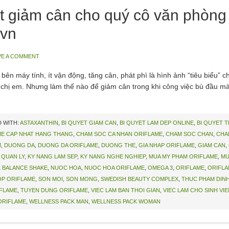
ết giảm cân cho quý cô văn phòng
vn
VE A COMMENT
ên máy tính, ít vận động, tăng cân, phát phì là hình ảnh “tiêu biểu” 
 chị em. Nhưng làm thế nào để giảm cân trong khi công việc bù đầu mà 
 WITH:
ASTAXANTHIN
,
BI QUYET GIAM CAN
,
BI QUYET LAM DEP ONLINE
,
BI QUYET 
ME CAP NHAT HANG THANG
,
CHAM SOC CA NHAN ORIFLAME
,
CHAM SOC CHAN
,
CHA
M
,
DUONG DA
,
DUONG DA ORIFLAME
,
DUONG THE
,
GIA NHAP ORIFLAME
,
GIAM CAN
,
 QUAN LY
,
KY NANG LAM SEP
,
KY NANG NGHE NGHIEP
,
MUA MY PHAM ORIFLAME
,
MU
 BALANCE SHAKE
,
NUOC HOA
,
NUOC HOA ORIFLAME
,
OMEGA 3
,
ORIFLAME
,
ORIFLA
P ORIFLAME
,
SON MOI
,
SON MONG
,
SWEDISH BEAUTY COMPLEX
,
THUC PHAM DIN
IFLAME
,
TUYEN DUNG ORIFLAME
,
VIEC LAM BAN THOI GIAN
,
VIEC LAM CHO SINH VIE
ORIFLAME
,
WELLNESS PACK MAN
,
WELLNESS PACK WOMAN