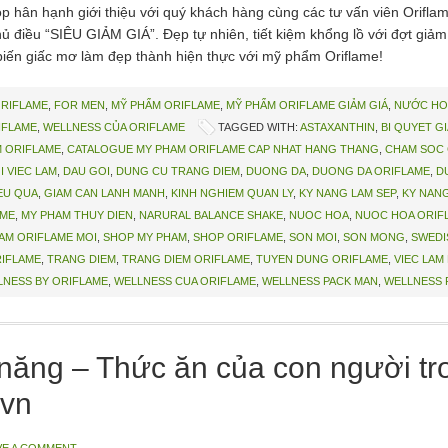
hân hạnh giới thiệu với quý khách hàng cùng các tư vấn viên Oriflam
điều “SIÊU GIẢM GIÁ”. Đẹp tự nhiên, tiết kiệm khổng lồ với đợt giảm 
iến giấc mơ làm đẹp thành hiện thực với mỹ phẩm Oriflame!
ORIFLAME
,
FOR MEN
,
MỸ PHẨM ORIFLAME
,
MỸ PHẨM ORIFLAME GIẢM GIÁ
,
NƯỚC HO
IFLAME
,
WELLNESS CỦA ORIFLAME
TAGGED WITH:
ASTAXANTHIN
,
BI QUYET G
 ORIFLAME
,
CATALOGUE MY PHAM ORIFLAME CAP NHAT HANG THANG
,
CHAM SOC 
I VIEC LAM
,
DAU GOI
,
DUNG CU TRANG DIEM
,
DUONG DA
,
DUONG DA ORIFLAME
,
D
EU QUA
,
GIAM CAN LANH MANH
,
KINH NGHIEM QUAN LY
,
KY NANG LAM SEP
,
KY NAN
AME
,
MY PHAM THUY DIEN
,
NARURAL BALANCE SHAKE
,
NUOC HOA
,
NUOC HOA ORIF
AM ORIFLAME MOI
,
SHOP MY PHAM
,
SHOP ORIFLAME
,
SON MOI
,
SON MONG
,
SWEDI
RIFLAME
,
TRANG DIEM
,
TRANG DIEM ORIFLAME
,
TUYEN DUNG ORIFLAME
,
VIEC LAM
LNESS BY ORIFLAME
,
WELLNESS CUA ORIFLAME
,
WELLNESS PACK MAN
,
WELLNESS 
ăng – Thức ăn của con người tro
vn