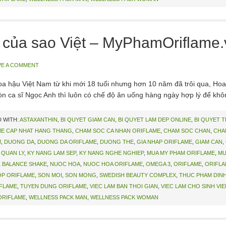
g của sao Việt – MyPhamOriflame.
VE A COMMENT
 hậu Việt Nam từ khi mới 18 tuổi nhưng hơn 10 năm đã trôi qua, Ho
Còn ca sĩ Ngọc Anh thì luôn có chế độ ăn uống hàng ngày hợp lý để khô
 WITH:
ASTAXANTHIN
,
BI QUYET GIAM CAN
,
BI QUYET LAM DEP ONLINE
,
BI QUYET 
ME CAP NHAT HANG THANG
,
CHAM SOC CA NHAN ORIFLAME
,
CHAM SOC CHAN
,
CHA
M
,
DUONG DA
,
DUONG DA ORIFLAME
,
DUONG THE
,
GIA NHAP ORIFLAME
,
GIAM CAN
,
 QUAN LY
,
KY NANG LAM SEP
,
KY NANG NGHE NGHIEP
,
MUA MY PHAM ORIFLAME
,
MU
 BALANCE SHAKE
,
NUOC HOA
,
NUOC HOA ORIFLAME
,
OMEGA 3
,
ORIFLAME
,
ORIFLA
P ORIFLAME
,
SON MOI
,
SON MONG
,
SWEDISH BEAUTY COMPLEX
,
THUC PHAM DIN
IFLAME
,
TUYEN DUNG ORIFLAME
,
VIEC LAM BAN THOI GIAN
,
VIEC LAM CHO SINH VIE
ORIFLAME
,
WELLNESS PACK MAN
,
WELLNESS PACK WOMAN