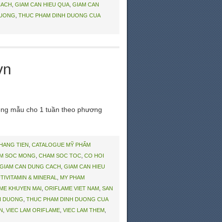
CACH
,
GIAM CAN HIEU QUA
,
GIAM CAN
DUONG
,
THUC PHAM DINH DUONG CUA
vn
iêng mẫu cho 1 tuần theo phương
THANG TIEN
,
CATALOGUE MỸ PHẨM
M SOC MONG
,
CHAM SOC TOC
,
CO HOI
GIAM CAN DUNG CACH
,
GIAM CAN HIEU
TIVITAMIN & MINERAL
,
MY PHAM
ME KHUYEN MAI
,
ORIFLAME VIET NAM
,
SAN
H DUONG
,
THUC PHAM DINH DUONG CUA
N
,
VIEC LAM ORIFLAME
,
VIEC LAM THEM
,