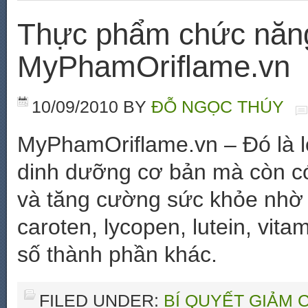
Thực phẩm chức năng
MyPhamOriflame.vn
10/09/2010
BY
ĐỖ NGỌC THÚY
MyPhamOriflame.vn – Đó là l
dinh dưỡng cơ bản mà còn c
và tăng cường sức khỏe nhờ 
caroten, lycopen, lutein, vit
số thành phần khác.
FILED UNDER:
BÍ QUYẾT GIẢM 