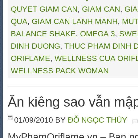
QUYET GIAM CAN
,
GIAM CAN
,
GI
QUA
,
GIAM CAN LANH MANH
,
MUT
BALANCE SHAKE
,
OMEGA 3
,
SWE
DINH DUONG
,
THUC PHAM DINH 
ORIFLAME
,
WELLNESS CUA ORIF
WELLNESS PACK WOMAN
Ăn kiêng sao vẫn mậ
01/09/2010
BY
ĐỖ NGỌC THÚY
MyPhamOriflame.vn – Bạn nghĩ