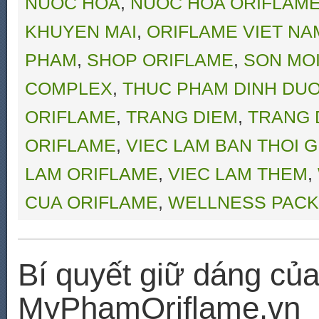
NUOC HOA
,
NUOC HOA ORIFLAM
KHUYEN MAI
,
ORIFLAME VIET NA
PHAM
,
SHOP ORIFLAME
,
SON MO
COMPLEX
,
THUC PHAM DINH DU
ORIFLAME
,
TRANG DIEM
,
TRANG 
ORIFLAME
,
VIEC LAM BAN THOI G
LAM ORIFLAME
,
VIEC LAM THEM
,
CUA ORIFLAME
,
WELLNESS PACK
Bí quyết giữ dáng của
MyPhamOriflame.vn