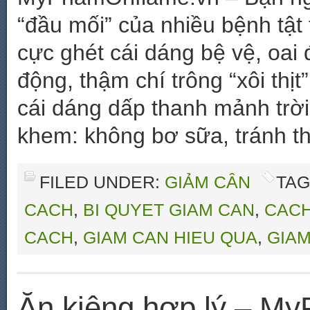
“đầu mối” của nhiều bệnh tật
cực ghét cái dáng bệ vệ, oai đ
động, thậm chí trông “xôi thịt
cái dáng dấp thanh mảnh trời
khem: không bơ sữa, tránh t
FILED UNDER:
GIẢM CÂN
TAG
CACH
,
BI QUYET GIAM CAN
,
CACH
CACH
,
GIAM CAN HIEU QUA
,
GIAM
Ăn kiêng hợp lý – M