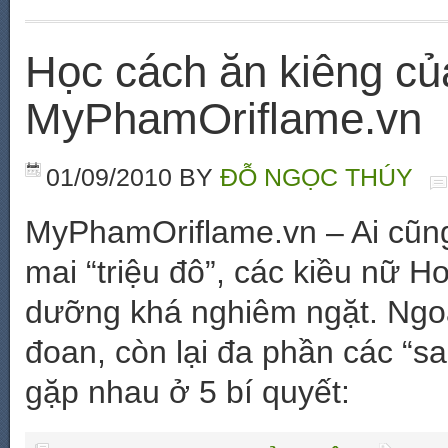
Học cách ăn kiêng củ
MyPhamOriflame.vn
01/09/2010
BY
ĐỖ NGỌC THÚY
MyPhamOriflame.vn – Ai cũng
mai “triệu đô”, các kiều nữ H
dưỡng khá nghiêm ngặt. Ngoạ
đoan, còn lại đa phần các “
gặp nhau ở 5 bí quyết: