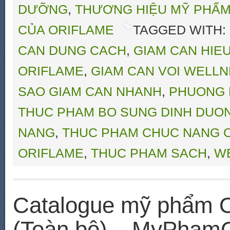
DƯỠNG
,
THƯƠNG HIỆU MỸ PHẨ
CỦA ORIFLAME
TAGGED WITH:
CAN DUNG CACH
,
GIAM CAN HIE
ORIFLAME
,
GIAM CAN VOI WELL
SAO GIAM CAN NHANH
,
PHUONG 
THUC PHAM BO SUNG DINH DUO
NANG
,
THUC PHAM CHUC NANG 
ORIFLAME
,
THUC PHAM SACH
,
W
Catalogue mỹ phẩm O
(Toàn bộ) – MyPhamO