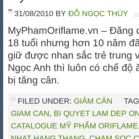
31/08/2010
BY
ĐỖ NGỌC THÚY
MyPhamOriflame.vn – Đăng q
18 tuổi nhưng hơn 10 năm đã
giữ được nhan sắc trẻ trung v
Ngọc Anh thì luôn có chế độ
bị tăng cân.
FILED UNDER:
GIẢM CÂN
TAG
GIAM CAN
,
BI QUYET LAM DEP O
CATALOGUE MỸ PHẨM ORIFLAME
NHAT HANG THANG
,
CHAM SOC C