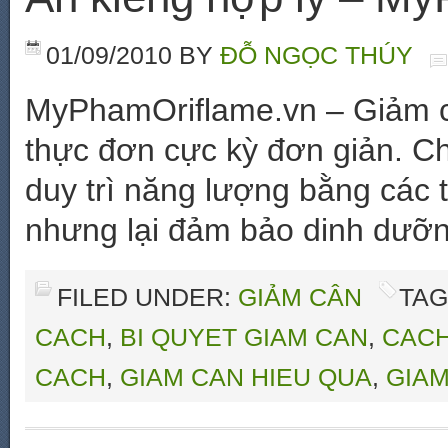
01/09/2010
BY
ĐỖ NGỌC THÚY
MyPhamOriflame.vn – Giảm c
thực đơn cực kỳ đơn giản. C
duy trì năng lượng bằng các th
nhưng lại đảm bảo dinh dưỡn
FILED UNDER:
GIẢM CÂN
TAG
CACH
,
BI QUYET GIAM CAN
,
CACH
CACH
,
GIAM CAN HIEU QUA
,
GIAM