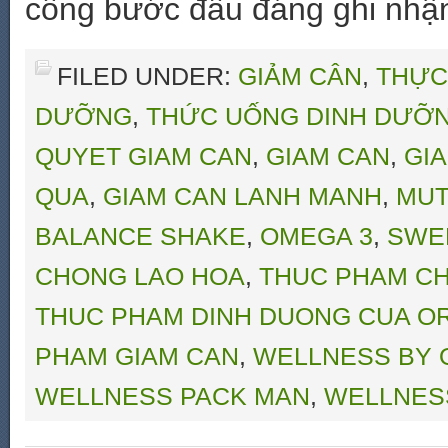
công bước đầu đáng ghi nhậ
FILED UNDER:
GIẢM CÂN
,
THỰC
DƯỠNG
,
THỨC UỐNG DINH DƯỠ
QUYET GIAM CAN
,
GIAM CAN
,
GI
QUA
,
GIAM CAN LANH MANH
,
MUT
BALANCE SHAKE
,
OMEGA 3
,
SWE
CHONG LAO HOA
,
THUC PHAM C
THUC PHAM DINH DUONG CUA O
PHAM GIAM CAN
,
WELLNESS BY 
WELLNESS PACK MAN
,
WELLNES