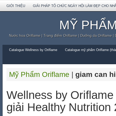
GIỚI THIỆU
GIẢI PHÁP TỔ CHỨC NGÀY HỘI LÀM ĐẸP CHO NH
MỸ PHẨM
Nước hoa Oriflame | Trang điểm Oriflame | Dưỡng da Oriflame |
Catalogue Wellness by Oriflame
Catalogue mỹ phẩm Oriflame (thán
Mỹ Phẩm Oriflame
|
giam can h
Wellness by Oriflame 
giải Healthy Nutrition