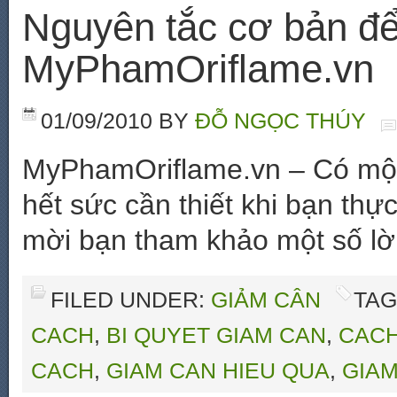
Nguyên tắc cơ bản để
MyPhamOriflame.vn
01/09/2010
BY
ĐỖ NGỌC THÚY
MyPhamOriflame.vn – Có một
hết sức cần thiết khi bạn thự
mời bạn tham khảo một số lờ
FILED UNDER:
GIẢM CÂN
TAG
CACH
,
BI QUYET GIAM CAN
,
CACH
CACH
,
GIAM CAN HIEU QUA
,
GIAM