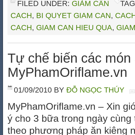
FILED UNDER:
GIẢM CÂN
TAG
CACH
,
BI QUYET GIAM CAN
,
CACH
CACH
,
GIAM CAN HIEU QUA
,
GIAM
Tự chế biến các món 
MyPhamOriflame.vn
01/09/2010
BY
ĐỖ NGỌC THÚY
MyPhamOriflame.vn – Xin giớ
ý cho 3 bữa trong ngày cùng
theo phương pháp ăn kiêng nổi