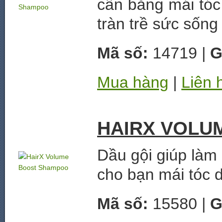
cân bằng mái tóc
tràn trề sức sống
Mã số:
14719 |
G
Mua hàng
|
Liên 
HAIRX VOLU
Dầu gội giúp làm
cho bạn mái tóc d
Mã số:
15580 |
G