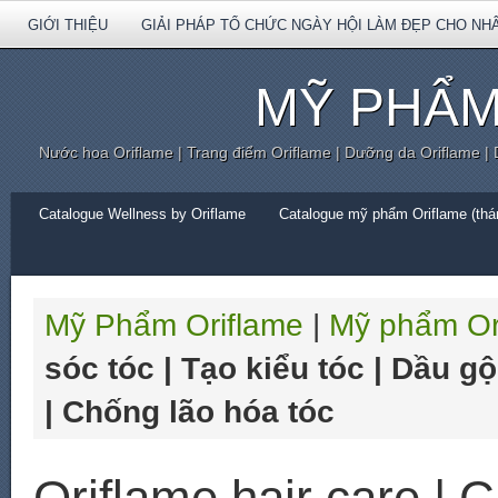
GIỚI THIỆU
GIẢI PHÁP TỔ CHỨC NGÀY HỘI LÀM ĐẸP CHO NH
MỸ PHẨM
Nước hoa Oriflame | Trang điểm Oriflame | Dưỡng da Oriflame |
Catalogue Wellness by Oriflame
Catalogue mỹ phẩm Oriflame (thán
Mỹ Phẩm Oriflame
|
Mỹ phẩm Or
sóc tóc | Tạo kiểu tóc | Dầu g
| Chống lão hóa tóc
Oriflame hair care | 