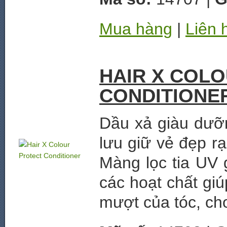
Mua hàng
|
Liên 
HAIR X COL
CONDITIONE
Dầu xả giàu dưỡ
lưu giữ vẻ đẹp r
Màng lọc tia UV 
các hoạt chất gi
mượt của tóc, cho