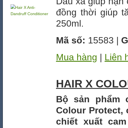
Dầu xả giúp hạn 
đồng thời giúp 
250ml.
Mã số:
15583 |
G
Mua hàng
|
Liên 
HAIR X COL
Bộ sản phẩm 
Colour Protect,
chiết xuất ca