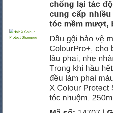
chống lại tác đ
cung cấp nhiều
tóc mềm mượt, 
Dầu gội bảo vệ 
ColourPro+, cho 
lâu phai, nhẹ nh
Trong khi hầu hết
đều làm phai màu 
X Colour Protect
tóc nhuộm. 250ml
Mã số:
14707 |
G