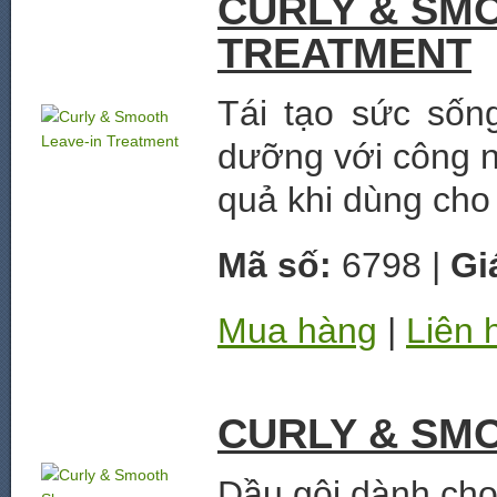
CURLY & SMO
TREATMENT
Tái tạo sức sốn
dưỡng với công n
quả khi dùng cho 
Mã số:
6798 |
Gi
Mua hàng
|
Liên 
CURLY & SM
Dầu gội dành cho