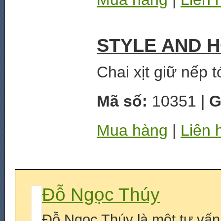
STYLE AND H
Chai xịt giữ nếp t
Mã số:
10351 |
G
Mua hàng
|
Liên 
Đỗ Ngọc Thúy
Đỗ Ngọc Thúy là một tư vấn