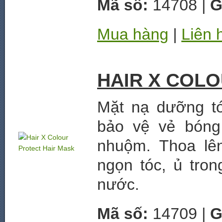
Mã số:
14708 |
G
Mua hàng
|
Liên 
HAIR X COL
Mặt nạ dưỡng tó
bảo vệ vẻ bóng
nhuộm. Thoa lê
ngọn tóc, ủ tron
nước.
Mã số:
14709 |
G