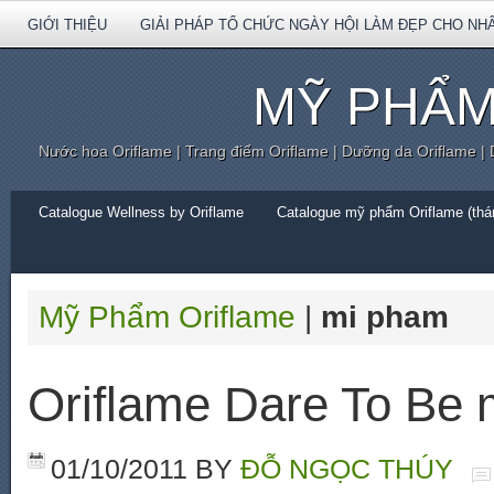
GIỚI THIỆU
GIẢI PHÁP TỔ CHỨC NGÀY HỘI LÀM ĐẸP CHO NH
MỸ PHẨM
Nước hoa Oriflame | Trang điểm Oriflame | Dưỡng da Oriflame |
Catalogue Wellness by Oriflame
Catalogue mỹ phẩm Oriflame (thán
Mỹ Phẩm Oriflame
|
mi pham
Oriflame Dare To Be 
01/10/2011
BY
ĐỖ NGỌC THÚY