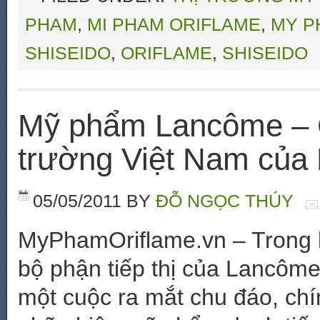
PHAM
,
MI PHAM ORIFLAME
,
MY P
SHISEIDO
,
ORIFLAME
,
SHISEIDO
Mỹ phẩm Lancôme – C
trường Việt Nam của
05/05/2011
BY
ĐỖ NGỌC THÚY
MyPhamOriflame.vn – Trong k
bộ phận tiếp thị của Lancôme
một cuộc ra mắt chu đáo, ch