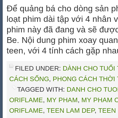
Để quảng bá cho dòng sản ph
loạt phim dài tập với 4 nhân v
phim này đã đang và sẽ được
Be. Nội dung phim xoay quanh
teen, với 4 tính cách gặp nha
FILED UNDER:
DÀNH CHO TUỔI
CÁCH SỐNG
,
PHONG CÁCH THỜI
TAGGED WITH:
DANH CHO TUO
ORIFLAME
,
MY PHAM
,
MY PHAM C
ORIFLAME
,
TEEN LAM DEP
,
TEEN 