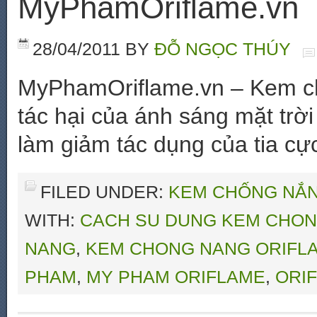
MyPhamOriflame.vn
28/04/2011
BY
ĐỖ NGỌC THÚY
MyPhamOriflame.vn – Kem ch
tác hại của ánh sáng mặt trời 
làm giảm tác dụng của tia cự
FILED UNDER:
KEM CHỐNG NẮ
WITH:
CACH SU DUNG KEM CHO
NANG
,
KEM CHONG NANG ORIFL
PHAM
,
MY PHAM ORIFLAME
,
ORI