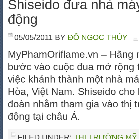
Shiseido đưa nhà máy
động
05/05/2011
BY
ĐỖ NGỌC THÚY
MyPhamOriflame.vn – Hãng 
bước vào cuộc đua mở rộng t
việc khánh thành một nhà máy
Hòa, Việt Nam. Shiseido cho b
đoàn nhằm tham gia vào thị 
động tại châu Á.
FILED UNDER:
THỊ TRƯỜNG MỸ