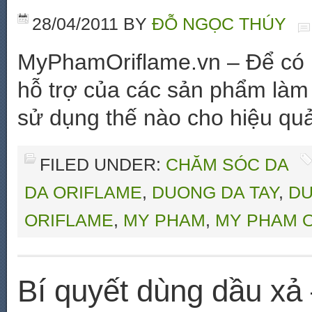
28/04/2011
BY
ĐỖ NGỌC THÚY
MyPhamOriflame.vn – Để có m
hỗ trợ của các sản phẩm làm
sử dụng thế nào cho hiệu quả
FILED UNDER:
CHĂM SÓC DA
DA ORIFLAME
,
DUONG DA TAY
,
DU
ORIFLAME
,
MY PHAM
,
MY PHAM 
Bí quyết dùng dầu x