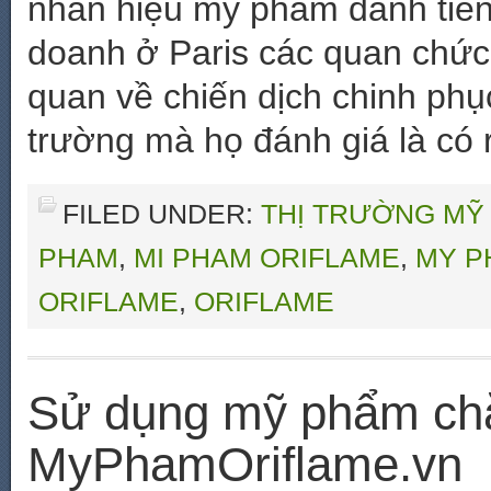
nhãn hiệu mỹ phẩm danh tiếng
doanh ở Paris các quan chức
quan về chiến dịch chinh phụ
trường mà họ đánh giá là có r
FILED UNDER:
THỊ TRƯỜNG MỸ
PHAM
,
MI PHAM ORIFLAME
,
MY P
ORIFLAME
,
ORIFLAME
Sử dụng mỹ phẩm chă
MyPhamOriflame.vn