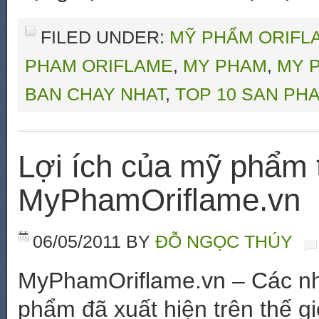
FILED UNDER:
MỸ PHẨM ORIFL
PHAM ORIFLAME
,
MY PHAM
,
MY 
BAN CHAY NHAT
,
TOP 10 SAN PH
Lợi ích của mỹ phẩm 
MyPhamOriflame.vn
06/05/2011
BY
ĐỖ NGỌC THÚY
MyPhamOriflame.vn – Các nh
phẩm đã xuất hiện trên thế g