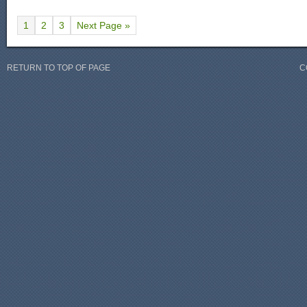
1
2
3
Next Page »
RETURN TO TOP OF PAGE
C