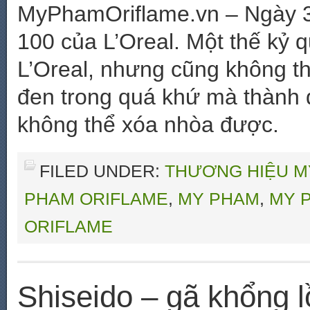
MyPhamOriflame.vn – Ngày 30
100 của L’Oreal. Một thế kỷ q
L’Oreal, nhưng cũng không thi
đen trong quá khứ mà thành đ
không thể xóa nhòa được.
FILED UNDER:
THƯƠNG HIỆU M
PHAM ORIFLAME
,
MY PHAM
,
MY 
ORIFLAME
Shiseido – gã khổng