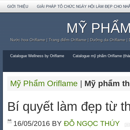
GIỚI THIỆU
GIẢI PHÁP TỔ CHỨC NGÀY HỘI LÀM ĐẸP CHO NH
MỸ PHẨM
Nước hoa Oriflame | Trang điểm Oriflame | Dưỡng da Oriflame |
Catalogue Wellness by Oriflame
Catalogue mỹ phẩm Oriflame (thán
Mỹ Phẩm Oriflame
|
Mỹ phẩm th
Bí quyết làm đẹp từ t
16/05/2016
BY
ĐỖ NGỌC THÚY