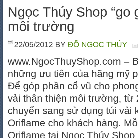
Ngọc Thúy Shop “go gr
môi trường
22/05/2012
BY
ĐỖ NGỌC THÚY
www.NgocThuyShop.com – Bảo
những ưu tiên của hãng mỹ p
Để góp phần cổ vũ cho phong 
vải thân thiện môi trường, t
chuyển sang sử dụng túi vải
Oriflame cho khách hàng. M
Oriflame tại Ngọc Thúy Shop 