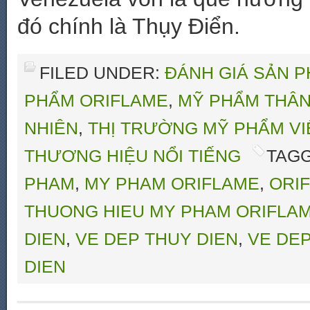
đó chính là Thụy Điển.
FILED UNDER:
ĐÁNH GIÁ SẢN 
PHẨM ORIFLAME
,
MỸ PHẨM THÂN
NHIÊN
,
THỊ TRƯỜNG MỸ PHẨM VI
THƯƠNG HIỆU NỔI TIẾNG
TAGG
PHAM
,
MY PHAM ORIFLAME
,
ORI
THUONG HIEU MY PHAM ORIFLA
DIEN
,
VE DEP THUY DIEN
,
VE DEP
DIEN