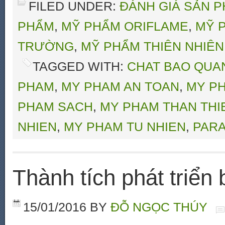
FILED UNDER:
ĐÁNH GIÁ SẢN 
PHẨM
,
MỸ PHẨM ORIFLAME
,
MỸ 
TRƯỜNG
,
MỸ PHẨM THIÊN NHIÊN
TAGGED WITH:
CHAT BAO QUA
PHAM
,
MY PHAM AN TOAN
,
MY PH
PHAM SACH
,
MY PHAM THAN THI
NHIEN
,
MY PHAM TU NHIEN
,
PAR
Thành tích phát triển
15/01/2016
BY
ĐỖ NGỌC THÚY