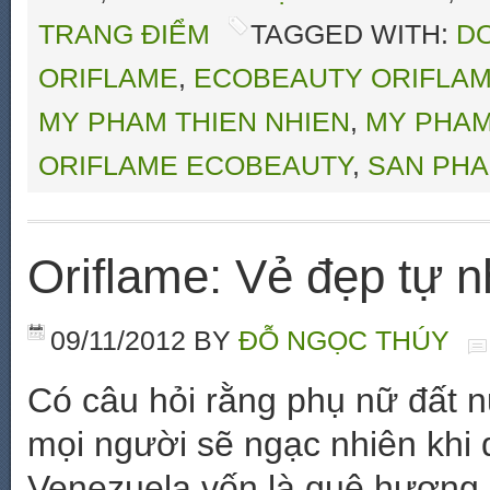
TRANG ĐIỂM
TAGGED WITH:
D
ORIFLAME
,
ECOBEAUTY ORIFLA
MY PHAM THIEN NHIEN
,
MY PHAM
ORIFLAME ECOBEAUTY
,
SAN PHA
Oriflame: Vẻ đẹp tự n
09/11/2012
BY
ĐỖ NGỌC THÚY
Có câu hỏi rằng phụ nữ đất n
mọi người sẽ ngạc nhiên khi 
Venezuela vốn là quê hương c