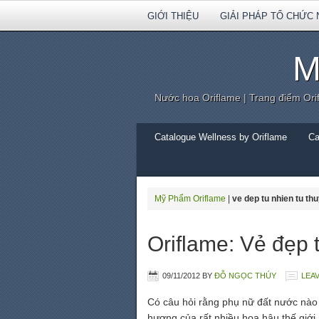
GIỚI THIỆU
GIẢI PHÁP TỔ CHỨC 
M
Nước hoa Oriflame | Trang điểm Ori
Catalogue Wellness by Oriflame
Ca
Mỹ Phẩm Oriflame
|
ve dep tu nhien tu thu
Oriflame: Vẻ đẹp 
09/11/2012
BY
ĐỖ NGỌC THÚY
LEA
Có câu hỏi rằng phụ nữ đất nước nào 
hương của rất nhiều hoa hậu thế giới