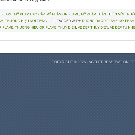
RIFLAME
,
MỸ PHẨM CAO CẤP
,
MỸ PHẨM ORIFLAME
,
MỸ PHẨM THÂN THIỆN MÔI TRƯ
ẨM
,
THƯƠNG HIỆU NỔI TIẾNG
TAGGED WITH:
DUONG DA ORIFLAME
,
MY PHAM
RIFLAME
,
THUONG HIEU ORIFLAME
,
THUY DIEN
,
VE DEP THUY DIEN
,
VE DEP TU NHI
COPYRIGHT © 2026 ·
AGENTPRESS TWO
ON
GE