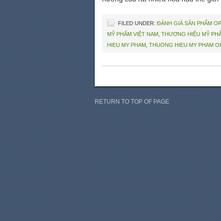
FILED UNDER:
ĐÁNH GIÁ SẢN PHẨM O
MỸ PHẨM VIỆT NAM
,
THƯƠNG HIỆU MỸ PH
HIEU MY PHAM
,
THUONG HIEU MY PHAM O
RETURN TO TOP OF PAGE