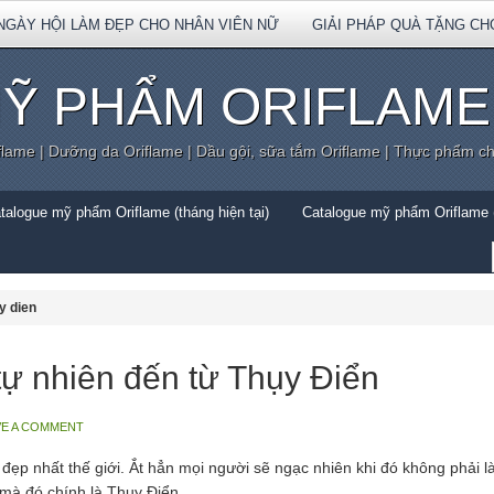
NGÀY HỘI LÀM ĐẸP CHO NHÂN VIÊN NỮ
GIẢI PHÁP QUÀ TẶNG CH
Ỹ PHẨM ORIFLAME
flame | Dưỡng da Oriflame | Dầu gội, sữa tắm Oriflame | Thực phẩm c
talogue mỹ phẩm Oriflame (tháng hiện tại)
Catalogue mỹ phẩm Oriflame (
y dien
tự nhiên đến từ Thụy Điển
VE A COMMENT
đẹp nhất thế giới. Ắt hẳn mọi người sẽ ngạc nhiên khi đó không phải 
 mà đó chính là Thụy Điển.