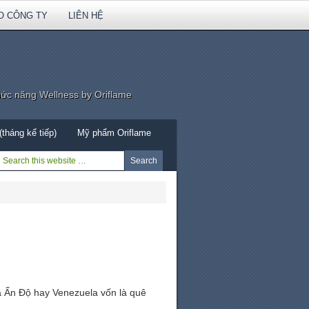
O CÔNG TY
LIÊN HỆ
hức năng Wellness by Oriflame
tháng kế tiếp)
Mỹ phẩm Oriflame
là Ấn Độ hay Venezuela vốn là quê