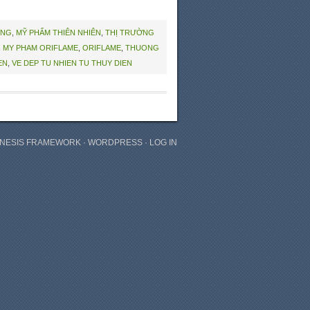
ỜNG
,
MỸ PHẨM THIÊN NHIÊN
,
THỊ TRƯỜNG
,
MY PHAM ORIFLAME
,
ORIFLAME
,
THUONG
EN
,
VE DEP TU NHIEN TU THUY DIEN
NESIS FRAMEWORK
·
WORDPRESS
·
LOG IN