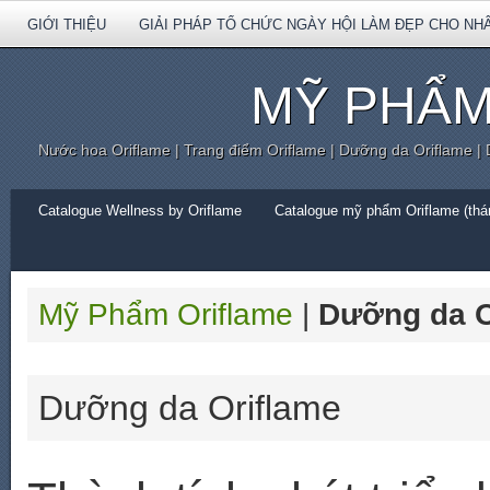
GIỚI THIỆU
GIẢI PHÁP TỔ CHỨC NGÀY HỘI LÀM ĐẸP CHO NH
MỸ PHẨM
Nước hoa Oriflame | Trang điểm Oriflame | Dưỡng da Oriflame |
Catalogue Wellness by Oriflame
Catalogue mỹ phẩm Oriflame (thán
Mỹ Phẩm Oriflame
|
Dưỡng da O
Dưỡng da Oriflame