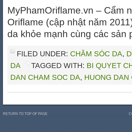
MyPhamOriflame.vn – Cẩm n
Oriflame (cập nhật năm 2011)
da khỏe mạnh cùng các sản 
FILED UNDER:
CHĂM SÓC DA
,
D
DA
TAGGED WITH:
BI QUYET C
DAN CHAM SOC DA
,
HUONG DAN 
RETURN TO TOP OF PAGE
C