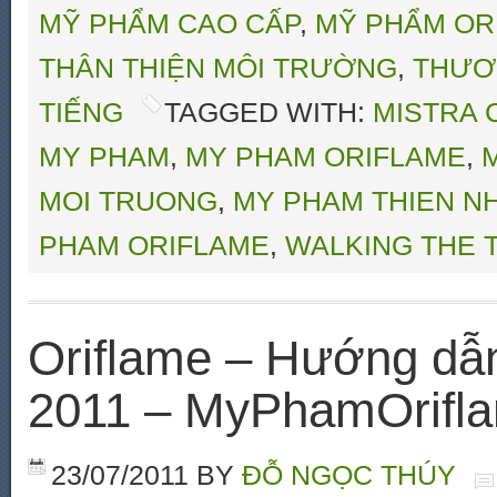
MỸ PHẨM CAO CẤP
,
MỸ PHẨM OR
THÂN THIỆN MÔI TRƯỜNG
,
THƯƠ
TIẾNG
TAGGED WITH:
MISTRA 
MY PHAM
,
MY PHAM ORIFLAME
,
MOI TRUONG
,
MY PHAM THIEN N
PHAM ORIFLAME
,
WALKING THE 
Oriflame – Hướng dẫ
2011 – MyPhamOrifl
23/07/2011
BY
ĐỖ NGỌC THÚY