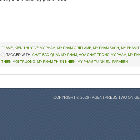
RIFLAME
,
KIẾN THỨC VỀ MỸ PHẨM
,
MỸ PHẨM ORIFLAME
,
MỸ PHẨM SẠCH
,
MỸ PHẨM T
TAGGED WITH:
CHAT BAO QUAN MY PHAM
,
HOA CHAT TRONG MY PHAM
,
MY PH
 THIEN MOI TRUONG
,
MY PHAM THIEN NHIEN
,
MY PHAM TU NHIEN
,
PARABEN
COPYRIGHT © 2026 ·
AGENTPRESS TWO
ON
GE