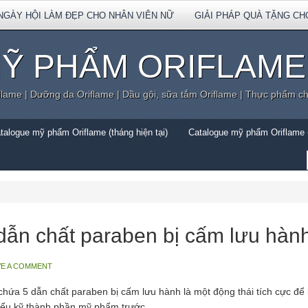
NGÀY HỘI LÀM ĐẸP CHO NHÂN VIÊN NỮ
GIẢI PHÁP QUÀ TẶNG CH
Ỹ PHẨM ORIFLAME
flame | Dưỡng da Oriflame | Dầu gội, sữa tắm Oriflame | Thực phẩm c
talogue mỹ phẩm Oriflame (tháng hiện tại)
Catalogue mỹ phẩm Oriflame (
ẫn chất paraben bị cấm lưu hàn
VE A COMMENT
hứa 5 dẫn chất paraben bị cấm lưu hành là một động thái tích cực để
hiểu kỹ thành phần mỹ phẩm trước.