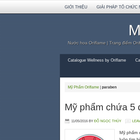
GIỚI THIỆU
GIẢI PHÁP TỔ CHỨC 
M
Nước hoa Oriflame | Trang điểm Ori
Catalogue Wellness by Oriflame
Ca
Mỹ Phẩm Oriflame
|
paraben
Mỹ phẩm chứa 5 d
11/05/2016
BY
ĐỖ NGỌC THÚY
LEA
Mỹ phẩm c
luôn tìm 