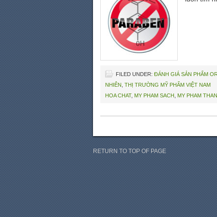
FILED UNDER:
ĐÁNH GIÁ SẢN PHẨM O
NHIÊN
,
THỊ TRƯỜNG MỸ PHẨM VIỆT NAM
HOA CHAT
,
MY PHAM SACH
,
MY PHAM THAN
RETURN TO TOP OF PAGE