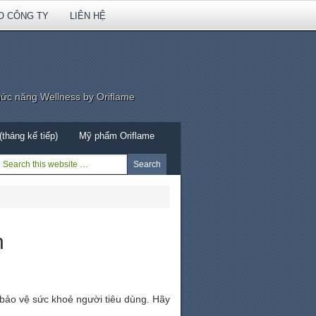
O CÔNG TY
LIÊN HỆ
hức năng Wellness by Oriflame
tháng kế tiếp)
Mỹ phẩm Oriflame
h
 bảo vệ sức khoẻ người tiêu dùng. Hãy