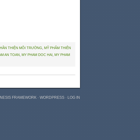
HÂN THIỆN MÔI TRƯỜNG
,
MỸ PHẨM THIÊN
AM AN TOAN
,
MY PHAM DOC HAI
,
MY PHAM
NESIS FRAMEWORK
·
WORDPRESS
·
LOG IN