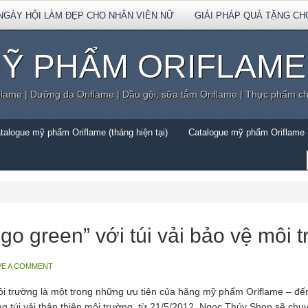
NGÀY HỘI LÀM ĐẸP CHO NHÂN VIÊN NỮ
GIẢI PHÁP QUÀ TẶNG CH
Ỹ PHẨM ORIFLAME
flame | Dưỡng da Oriflame | Dầu gội, sữa tắm Oriflame | Thực phẩm c
talogue mỹ phẩm Oriflame (tháng hiện tại)
Catalogue mỹ phẩm Oriflame (
o green” với túi vải bảo vệ môi 
VE A COMMENT
trường là một trong những ưu tiên của hãng mỹ phẩm Oriflame – đến
ng túi vải thân thiện môi trường, từ 21/5/2012, Ngọc Thúy Shop sẽ chu