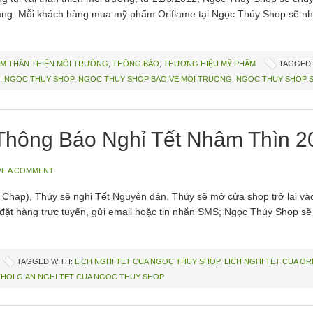
g. Mỗi khách hàng mua mỹ phẩm Oriflame tại Ngọc Thúy Shop sẽ nhận 
M THÂN THIỆN MÔI TRƯỜNG
,
THÔNG BÁO
,
THƯƠNG HIỆU MỸ PHẨM
TAGGED 
,
NGOC THUY SHOP
,
NGOC THUY SHOP BAO VE MOI TRUONG
,
NGOC THUY SHOP S
Thông Báo Nghỉ Tết Nhâm Thìn 2
VE A COMMENT
 Chạp), Thúy sẽ nghỉ Tết Nguyên đán. Thúy sẽ mở cửa shop trở lại và
ể đặt hàng trực tuyến, gửi email hoặc tin nhắn SMS; Ngọc Thúy Shop s
TAGGED WITH:
LICH NGHI TET CUA NGOC THUY SHOP
,
LICH NGHI TET CUA OR
THOI GIAN NGHI TET CUA NGOC THUY SHOP