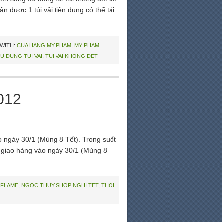
được 1 túi vải tiện dụng có thể tái
WITH:
CUA HANG MY PHAM
,
MY PHAM
U DUNG TUI VAI
,
TUI VAI KHONG DET
012
o ngày 30/1 (Mùng 8 Tết). Trong suốt
ẽ giao hàng vào ngày 30/1 (Mùng 8
IFLAME
,
NGOC THUY SHOP NGHI TET
,
THOI