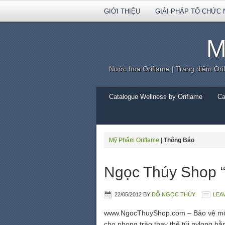
GIỚI THIỆU
GIẢI PHÁP TỔ CHỨC 
M
Nước hoa Oriflame | Trang điểm Ori
Catalogue Wellness by Oriflame
Ca
Mỹ Phẩm Oriflame
|
Thông Báo
Ngọc Thúy Shop “g
22/05/2012
BY
ĐỖ NGỌC THÚY
LEA
www.NgocThuyShop.com – Bảo vệ môi 
cho phong trào thay thế túi nylong bằ