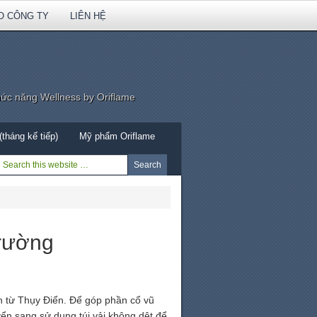
O CÔNG TY
LIÊN HỆ
hức năng Wellness by Oriflame
tháng kế tiếp)
Mỹ phẩm Oriflame
trường
 từ Thụy Điển. Để góp phần cổ vũ
yển sang sử dụng túi vải không dệt để