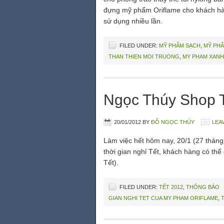
đựng mỹ phẩm Oriflame cho khách hàn
sử dụng nhiều lần.
FILED UNDER:
MỸ PHẨM SẠCH
,
MỸ PHẨ
THAN THIEN MOI TRUONG
,
MY PHAM XANH
Ngọc Thúy Shop 
20/01/2012
BY
ĐỖ NGỌC THÚY
LEA
Làm việc hết hôm nay, 20/1 (27 tháng
thời gian nghỉ Tết, khách hàng có th
Tết).
FILED UNDER:
TẾT 2012
,
THÔNG BÁO
GIAN NGHI TET CUA MY PHAM ORIFLAME
,