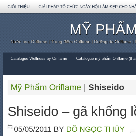
GIỚI THIỆU
GIẢI PHÁP TỔ CHỨC NGÀY HỘI LÀM ĐẸP CHO NH
MỸ PHẨM
Nước hoa Oriflame | Trang điểm Oriflame | Dưỡng da Oriflame |
Catalogue Wellness by Oriflame
Catalogue mỹ phẩm Oriflame (thán
Mỹ Phẩm Oriflame
|
Shiseido
Shiseido – gã khổng
05/05/2011
BY
ĐỖ NGỌC THÚY