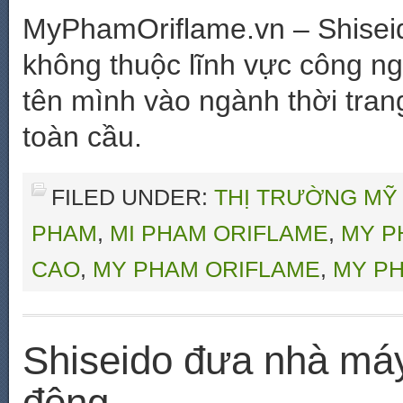
MyPhamOriflame.vn – Shiseido
không thuộc lĩnh vực công ng
tên mình vào ngành thời tra
toàn cầu.
FILED UNDER:
THỊ TRƯỜNG MỸ
PHAM
,
MI PHAM ORIFLAME
,
MY P
CAO
,
MY PHAM ORIFLAME
,
MY PH
Shiseido đưa nhà máy
động