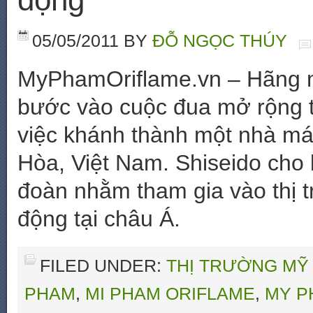
05/05/2011
BY
ĐỖ NGỌC THÚY
MyPhamOriflame.vn – Hãng 
bước vào cuộc đua mở rộng t
việc khánh thành một nhà máy
Hòa, Việt Nam. Shiseido cho b
đoàn nhằm tham gia vào thị 
động tại châu Á.
FILED UNDER:
THỊ TRƯỜNG MỸ
PHAM
,
MI PHAM ORIFLAME
,
MY P