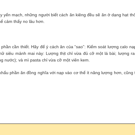
ay yến mạch, những người biết cách ăn kiêng đều sẽ ăn ở dạng hạt th
hể cảm thấy no lâu hơn.
phần cần thiết. Hãy để ý cách ăn của “sao”: Kiểm soát lượng calo nạp
ữ siêu mảnh mai này: Lượng thịt chỉ vừa đủ cỡ một lá bài; lượng r
g nước); và mì pasta chỉ vừa cỡ một viên kem.
khẩu phần ăn đồng nghĩa với nạp vào cơ thể ít năng lượng hơn, cũng 