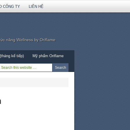
O CÔNG TY
LIÊN HỆ
hức năng Wellness by Oriflame
tháng kế tiếp)
Mỹ phẩm Oriflame
n