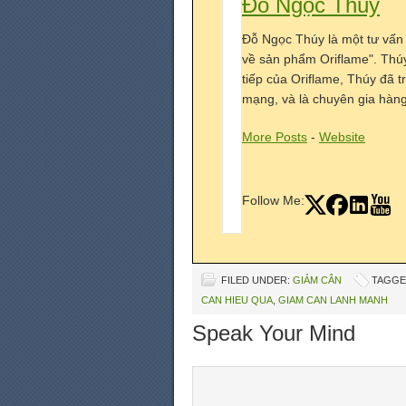
Đỗ Ngọc Thúy
Đỗ Ngọc Thúy là một tư vấn
về sản phẩm Oriflame". Thú
tiếp của Oriflame, Thúy đã 
mạng, và là chuyên gia hàng 
More Posts
-
Website
Follow Me:
FILED UNDER:
GIẢM CÂN
TAGGE
CAN HIEU QUA
,
GIAM CAN LANH MANH
Speak Your Mind