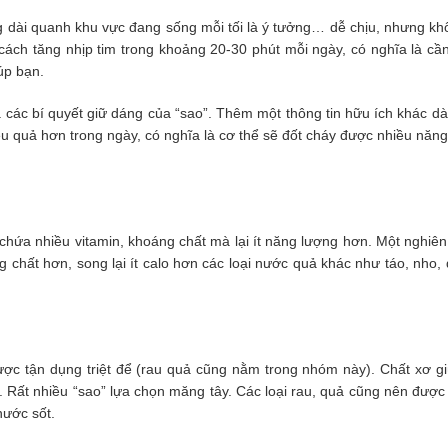
dài quanh khu vực đang sống mỗi tối là ý tưởng… dễ chịu, nhưng không
ách tăng nhịp tim trong khoảng 20-30 phút mỗi ngày, có nghĩa là cần
úp bạn.
 các bí quyết giữ dáng của “sao”. Thêm một thông tin hữu ích khác d
hiệu quả hơn trong ngày, có nghĩa là cơ thể sẽ đốt cháy được nhiều năn
chứa nhiều vitamin, khoáng chất mà lại ít năng lượng hơn. Một nghiên
 chất hơn, song lại ít calo hơn các loại nước quả khác như táo, n
ược tận dụng triệt để (rau quả cũng nằm trong nhóm này). Chất xơ gi
. Rất nhiều “sao” lựa chọn măng tây. Các loại rau, quả cũng nên được 
ước sốt.