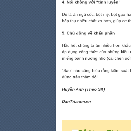
4. Nói không với “tinh luyện”
Dù là ăn ngũ cốc, bột mỳ, bột gạo h
hấp thụ nhiều chất xơ hơn, giúp cơ t
5. Chủ động về khẩu phần
Hầu hết chúng ta ăn nhiều hơn khẩu 
áp dụng công thức của những kiều n
miếng bánh nướng nhỏ (cái chén uốn
“Sao” nào cũng hiểu rằng kiểm soát 
đứng trên thảm đỏ!
Huyền Anh (Theo SK)
DanTri.com.vn