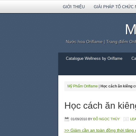
GIỚI THIỆU
GIẢI PHÁP TỔ CHỨC 
M
Nước hoa Oriflame | Trang điểm Ori
Catalogue Wellness by Oriflame
Ca
Mỹ Phẩm Oriflame
|
Học cách ăn kiêng 
Học cách ăn kiên
01/09/2010
BY
ĐỖ NGỌC THÚY
LE
>> Giảm cần an toàn đồng thời tăng