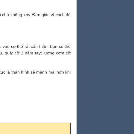
ô chứ không xay. Đơn giản vì cách đó
 vào cơ thể rất cẩn thận. Bạn có thể
au, quả: cỡ 1 nắm tay; lượng cơm cỡ
tức là thân hình sẽ mảnh mai hơn khi