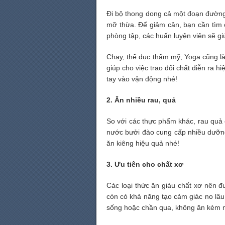
Đi bộ thong dong cả một đoạn đường 
mỡ thừa. Để giảm cân, bạn cần tìm c
phòng tập, các huấn luyện viên sẽ gi
Chạy, thể dục thẩm mỹ, Yoga cũng là
giúp cho việc trao đổi chất diễn ra 
tay vào vận động nhé!
2. Ăn nhiều rau, quả
So với các thực phẩm khác, rau quả 
nước bưởi đào cung cấp nhiều dưỡng
ăn kiêng hiệu quả nhé!
3. Ưu tiên cho chất xơ
Các loại thức ăn giàu chất xơ nên đ
còn có khả năng tạo cảm giác no lâu
sống hoặc chần qua, không ăn kèm n