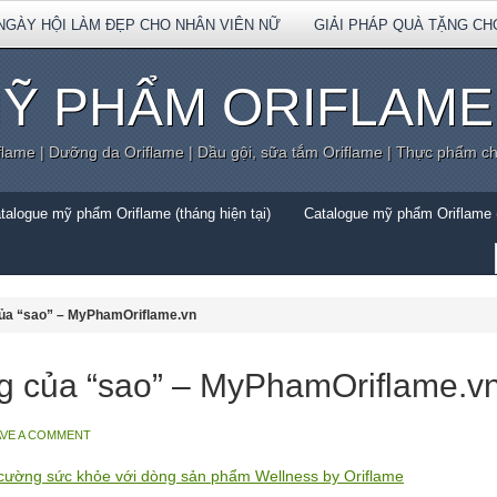
NGÀY HỘI LÀM ĐẸP CHO NHÂN VIÊN NỮ
GIẢI PHÁP QUÀ TẶNG CH
Ỹ PHẨM ORIFLAME
flame | Dưỡng da Oriflame | Dầu gội, sữa tắm Oriflame | Thực phẩm c
talogue mỹ phẩm Oriflame (tháng hiện tại)
Catalogue mỹ phẩm Oriflame (
của “sao” – MyPhamOriflame.vn
g của “sao” – MyPhamOriflame.v
AVE A COMMENT
 cường sức khỏe với dòng sản phẩm Wellness by Oriflame