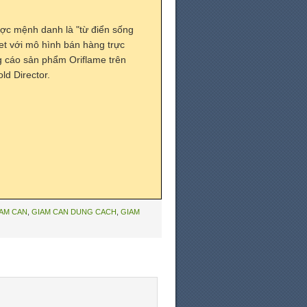
ợc mệnh danh là "từ điển sống
t với mô hình bán hàng trực
ng cáo sản phẩm Oriflame trên
ld Director.
AM CAN
,
GIAM CAN DUNG CACH
,
GIAM