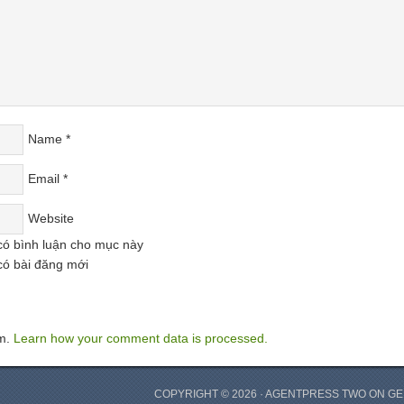
Name
*
Email
*
Website
có bình luận cho mục này
có bài đăng mới
am.
Learn how your comment data is processed.
COPYRIGHT © 2026 ·
AGENTPRESS TWO
ON
GE