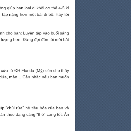
 giúp bạn loại đi khỏi cơ thể 4-5 kí
 tập nặng hơn một bài đi bộ. Hãy tới
ành cho bạn: Luyện tập vào buổi sáng
g lượng hơn. Đừng đợi đến tối mới bắt
 cứu từ ĐH Florida (Mỹ) còn cho thấy
ho, dứa, mận… Cân nhắc nếu bạn muốn
úp “chùi rửa” hệ tiêu hóa của bạn và
ăn theo dạng càng “thô” càng tốt: Ăn