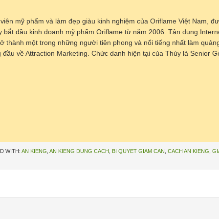
 viên mỹ phẩm và làm đẹp giàu kinh nghiệm của Oriflame Việt Nam, đư
y bắt đầu kinh doanh mỹ phẩm Oriflame từ năm 2006. Tận dụng Interne
trở thành một trong những người tiên phong và nổi tiếng nhất làm quả
đầu về Attraction Marketing. Chức danh hiện tại của Thúy là Senior Go
D WITH:
AN KIENG
,
AN KIENG DUNG CACH
,
BI QUYET GIAM CAN
,
CACH AN KIENG
,
GI