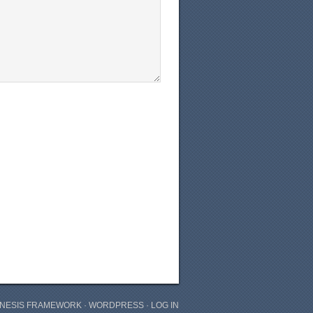
NESIS FRAMEWORK
·
WORDPRESS
·
LOG IN