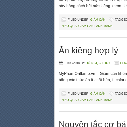
này bằng cách hết sức kiêng khem: k
FILED UNDER:
GIẢM CÂN
TAGGED
HIEU QUA
,
GIAM CAN LANH MANH
Ăn kiêng hợp lý 
01/09/2010
BY
ĐỖ NGỌC THÚY
LEA
MyPhamOriflame.vn – Giảm cân không 
bằng các thức ăn ít chất béo, ít calo
FILED UNDER:
GIẢM CÂN
TAGGED
HIEU QUA
,
GIAM CAN LANH MANH
Nguyên tắc cơ bả