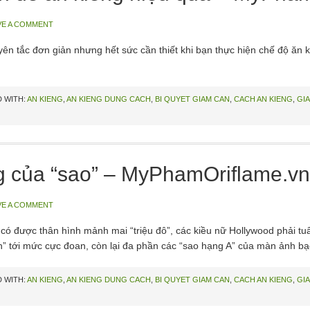
VE A COMMENT
n tắc đơn giản nhưng hết sức cần thiết khi bạn thực hiện chế độ ăn 
 WITH:
AN KIENG
,
AN KIENG DUNG CACH
,
BI QUYET GIAM CAN
,
CACH AN KIENG
,
GI
g của “sao” – MyPhamOriflame.vn
VE A COMMENT
có được thân hình mảnh mai “triệu đô”, các kiều nữ Hollywood phải t
n” tới mức cực đoan, còn lại đa phần các “sao hạng A” của màn ảnh bạ
 WITH:
AN KIENG
,
AN KIENG DUNG CACH
,
BI QUYET GIAM CAN
,
CACH AN KIENG
,
GI