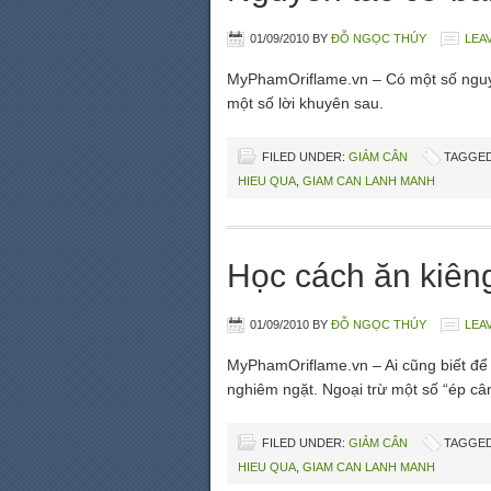
01/09/2010
BY
ĐỖ NGỌC THÚY
LEA
MyPhamOriflame.vn – Có một số nguyê
một số lời khuyên sau.
FILED UNDER:
GIẢM CÂN
TAGGED
HIEU QUA
,
GIAM CAN LANH MANH
Học cách ăn kiên
01/09/2010
BY
ĐỖ NGỌC THÚY
LEA
MyPhamOriflame.vn – Ai cũng biết để 
nghiêm ngặt. Ngoại trừ một số “ép câ
FILED UNDER:
GIẢM CÂN
TAGGED
HIEU QUA
,
GIAM CAN LANH MANH