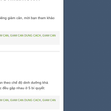
kiêng giảm cân, mời bạn tham khảo
AM CAN
,
GIAM CAN DUNG CACH
,
GIAM CAN
uân theo chế độ dinh dưỡng khá
c đều gặp nhau ở 5 bí quyết:
AM CAN
,
GIAM CAN DUNG CACH
,
GIAM CAN