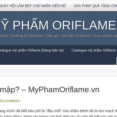
NGÀY HỘI LÀM ĐẸP CHO NHÂN VIÊN NỮ
GIẢI PHÁP QUÀ TẶNG CH
Ỹ PHẨM ORIFLAME
flame | Dưỡng da Oriflame | Dầu gội, sữa tắm Oriflame | Thực phẩm c
talogue mỹ phẩm Oriflame (tháng hiện tại)
Catalogue mỹ phẩm Oriflame (
n mập? – MyPhamOriflame.vn
VE A COMMENT
g mình rất biết béo phì là “đầu mối” của nhiều bệnh tật từ tim mạch đ
hiếu năng động, thậm chí trông “xôi thịt” thế nào ấy nên đã hết sức giữ