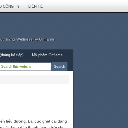
O CÔNG TY
LIÊN HỆ
hức năng Wellness by Oriflame
tháng kế tiếp)
Mỹ phẩm Oriflame
ến tiểu đường. Lại cực ghét cái dáng
 gìn cái dáng dấp thanh mảnh trời cho