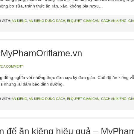
hông bơ sữa, tránh thức ăn rán, xào, không bia rượu…
 WITH:
AN KIENG
,
AN KIENG DUNG CACH
,
BI QUYET GIAM CAN
,
CACH AN KIENG
,
GI
– MyPhamOriflame.vn
VE A COMMENT
đồng nghĩa với những thực đơn cực kỳ đơn giản. Chế độ ăn kiêng vẫ
ries nhưng lại đảm bảo dinh dưỡng.
 WITH:
AN KIENG
,
AN KIENG DUNG CACH
,
BI QUYET GIAM CAN
,
CACH AN KIENG
,
GI
n để ăn kiêng hiệu quả – MyPha