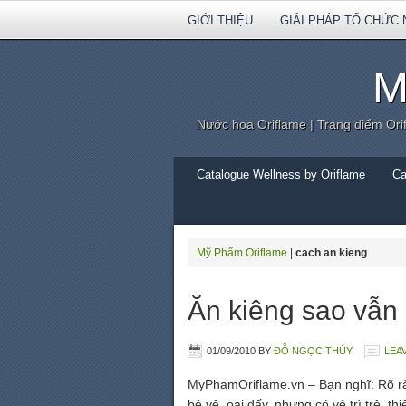
GIỚI THIỆU
GIẢI PHÁP TỔ CHỨC 
M
Nước hoa Oriflame | Trang điểm Ori
Catalogue Wellness by Oriflame
Ca
Mỹ Phẩm Oriflame
|
cach an kieng
Ăn kiêng sao vẫ
01/09/2010
BY
ĐỖ NGỌC THÚY
LEA
MyPhamOriflame.vn – Bạn nghĩ: Rõ ràn
bệ vệ, oai đấy, nhưng có vẻ trì trệ, t