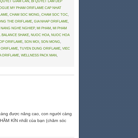
 QUYET GIAM CAN
,
BI QUYET LAM DEP
OGUE MY PHAM ORIFLAME CAP NHAT
LAME
,
CHAM SOC MONG
,
CHAM SOC TOC
,
NG THE ORIFLAME
,
GIA NHAP ORIFLAME
,
 NANG NGHE NGHIEP
,
MI PHAM
,
MI PHAM
 BALANCE SHAKE
,
NUOC HOA
,
NUOC HOA
OP ORIFLAME
,
SON MOI
,
SON MONG
,
 ORIFLAME
,
TUYEN DUNG ORIFLAME
,
VIEC
A ORIFLAME
,
WELLNESS PACK MAN
,
càng được nâng cao, con người càng
THẦM KÍN nhất của bạn (chăm sóc