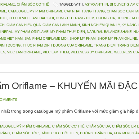
ORIFLAME
,
CHĂM SÓC CƠ THỂ
TAGGED WITH:
ASTAXANTHIN
,
BI QUYET GIAM 
AME
,
CATALOGUE MY PHAM ORIFLAME CAP NHAT HANG THANG
,
CHAM SOC CA NHA
 TOC
,
CO HOI VIEC LAM
,
DAU GOI
,
DUNG CU TRANG DIEM
,
DUONG DA
,
DUONG DA O
ACH
,
GIAM CAN HIEU QUA
,
GIAM CAN LANH MANH
,
KINH NGHIEM QUAN LY
,
KY NANG 
MINERAL
,
MY PHAM ORIFLAME
,
MY PHAM THUY DIEN
,
NARURAL BALANCE SHAKE
,
NU
AME VIET NAM
,
SAN PHAM ORIFLAME MOI
,
SHOP MY PHAM
,
SHOP MY PHAM ONLINE
,
DINH DUONG
,
THUC PHAM DINH DUONG CUA ORIFLAME
,
TRANG DIEM
,
TRANG DIEM
IEN
,
VIEC LAM ORIFLAME
,
VIEC LAM THEM
,
WELLNESS BY ORIFLAME
,
WELLNESS CU
ẩm Oriflame – KHUYẾN MÃI ĐẶC
COMMENTS
nhất trong trong catalogue mỹ phẩm Oriflame với mức giảm giá hấp d
TALOGUE MỸ PHẨM ORIFLAME
,
CHĂM SÓC CƠ THỂ
,
CHĂM SÓC DA
,
CHĂM SÓC EM 
 RĂNG
,
CHĂM SÓC TÓC
,
DÀNH CHO TUỔI TEEN
,
DƯỠNG TRẮNG DA
,
FOR MEN
,
GIẢ