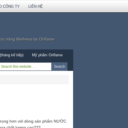
O CÔNG TY
LIÊN HỆ
hức năng Wellness by Oriflame
tháng kế tiếp)
Mỹ phẩm Oriflame
g trọng hơn với dòng sản phẩm NƯỚC
 hoa chất lượng cao???