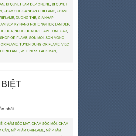
CAN
,
BI QUYET LAM DEP ONLINE
,
BI QUYET
N
,
CHAM SOC CA NHAN ORIFLAME
,
CHAM
RIFLAME
,
DUONG THE
,
GIA NHAP
LAM SEP
,
KY NANG NGHE NGHIEP
,
LAM DEP
,
OC HOA
,
NUOC HOA ORIFLAME
,
OMEGA 3
,
SHOP ORIFLAME
,
SON MOI
,
SON MONG
,
 ORIFLAME
,
TUYEN DUNG ORIFLAME
,
VIEC
A ORIFLAME
,
WELLNESS PACK MAN
,
 BIỆT
ẫn nhất.
BÉ
,
CHĂM SÓC MẮT
,
CHĂM SÓC MÔI
,
CHĂM
M CÂN
,
MỸ PHẨM ORIFLAME
,
MỸ PHẨM