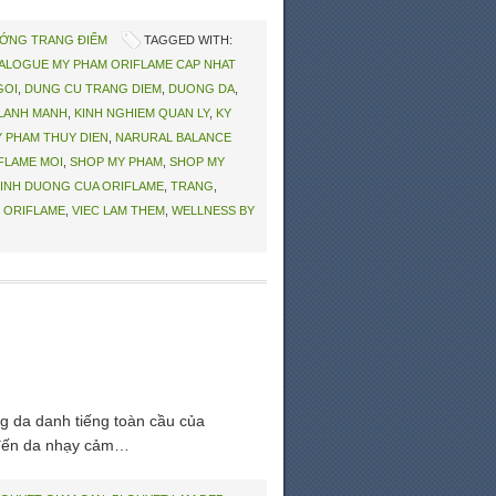
ỚNG TRANG ĐIỂM
TAGGED WITH:
ALOGUE MY PHAM ORIFLAME CAP NHAT
GOI
,
DUNG CU TRANG DIEM
,
DUONG DA
,
 LANH MANH
,
KINH NGHIEM QUAN LY
,
KY
 PHAM THUY DIEN
,
NARURAL BALANCE
FLAME MOI
,
SHOP MY PHAM
,
SHOP MY
INH DUONG CUA ORIFLAME
,
TRANG
,
M ORIFLAME
,
VIEC LAM THEM
,
WELLNESS BY
 da danh tiếng toàn cầu của
 đến da nhạy cảm…