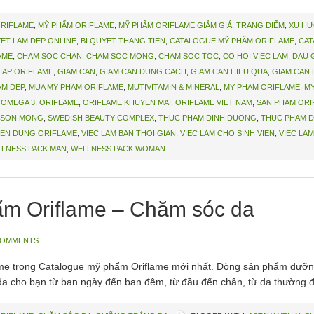
ORIFLAME
,
MỸ PHẨM ORIFLAME
,
MỸ PHẨM ORIFLAME GIẢM GIÁ
,
TRANG ĐIỂM
,
XU HƯ
YET LAM DEP ONLINE
,
BI QUYET THANG TIEN
,
CATALOGUE MỸ PHẨM ORIFLAME
,
CAT
AME
,
CHAM SOC CHAN
,
CHAM SOC MONG
,
CHAM SOC TOC
,
CO HOI VIEC LAM
,
DAU 
HAP ORIFLAME
,
GIAM CAN
,
GIAM CAN DUNG CACH
,
GIAM CAN HIEU QUA
,
GIAM CAN
AM DEP
,
MUA MY PHAM ORIFLAME
,
MUTIVITAMIN & MINERAL
,
MY PHAM ORIFLAME
,
MY
,
OMEGA 3
,
ORIFLAME
,
ORIFLAME KHUYEN MAI
,
ORIFLAME VIET NAM
,
SAN PHAM ORI
SON MONG
,
SWEDISH BEAUTY COMPLEX
,
THUC PHAM DINH DUONG
,
THUC PHAM D
EN DUNG ORIFLAME
,
VIEC LAM BAN THOI GIAN
,
VIEC LAM CHO SINH VIEN
,
VIEC LA
LNESS PACK MAN
,
WELLNESS PACK WOMAN
ẩm Oriflame – Chăm sóc da
COMMENTS
me trong Catalogue mỹ phẩm Oriflame mới nhất. Dòng sản phẩm dưỡng
da cho bạn từ ban ngày đến ban đêm, từ đầu đến chân, từ da thường