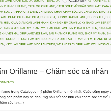
ORIFLAME
,
CHĂM SÓC DA
,
DƯỠNG TRẮNG DA
TAGGED WITH:
ASTAXANTHIN
,
BI
MY PHAM ORIFLAME
,
CATALOG ORIFLAME
,
CATALOGUE MỸ PHẨM ORIFLAME
,
CATAL
AM SOC CA NHAN ORIFLAME
,
CHAM SOC CHAN
,
CHĂM SÓC DA
,
CHAM SOC DA ORIF
FLAME
,
DUNG CU TRANG DIEM
,
DUONG DA
,
DUONG DA ORIFLAME
,
DUONG THE
,
DUO
AN HIEU QUA
,
GIAM CAN LANH MANH
,
KINH NGHIEM QUAN LY
,
KY NANG LAM SEP
,
KY
VITAMIN & MINERAL
,
MY PHAM
,
MY PHAM ORIFLAME
,
MY PHAM THUY DIEN
,
NARURAL
E KHUYEN MAI
,
ORIFLAME VIET NAM
,
SAN PHAM ORIFLAME MOI
,
SHOP MY PHAM
,
SH
DINH DUONG
,
THUC PHAM DINH DUONG CUA ORIFLAME
,
TRANG DIEM
,
TRANG DIEM
IEN
,
VIEC LAM ORIFLAME
,
VIEC LAM THEM
,
WELLNESS BY ORIFLAME
,
WELLNESS CU
ẩm Oriflame – Chăm sóc cá nhân
COMMENTS
iflame trong Catalogue mỹ phẩm Oriflame mới nhất. Cuộc sống ngày 
ng sản phẩm này sẽ đáp ứng hầu hết các nhu cầu chăm sóc cơ thể 
chăm sóc tay…)