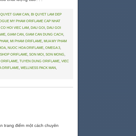
I QUYET GIAM CAN
,
BI QUYET LAM DEP
OGUE MY PHAM ORIFLAME CAP NHAT
,
CO HOI VIEC LAM
,
DAU GOI
,
DAU GOI
AME
,
GIAM CAN
,
GIAM CAN DUNG CACH
,
 PHAM
,
MI PHAM ORIFLAME
,
MUA MY PHAM
HOA
,
NUOC HOA ORIFLAME
,
OMEGA 3
,
SHOP ORIFLAME
,
SON MOI
,
SON MONG
,
 ORIFLAME
,
TUYEN DUNG ORIFLAME
,
VIEC
A ORIFLAME
,
WELLNESS PACK MAN
,
ạn trang điểm một cách chuyên