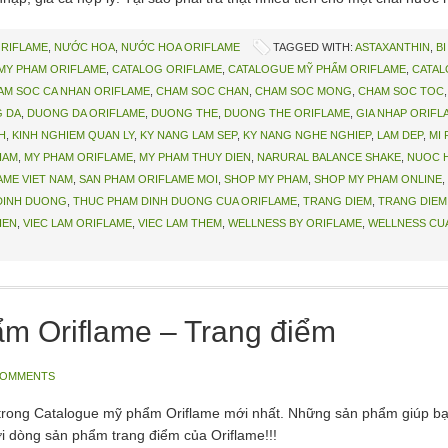
ORIFLAME
,
NƯỚC HOA
,
NƯỚC HOA ORIFLAME
TAGGED WITH:
ASTAXANTHIN
,
B
MY PHAM ORIFLAME
,
CATALOG ORIFLAME
,
CATALOGUE MỸ PHẨM ORIFLAME
,
CATAL
AM SOC CA NHAN ORIFLAME
,
CHAM SOC CHAN
,
CHAM SOC MONG
,
CHAM SOC TOC
 DA
,
DUONG DA ORIFLAME
,
DUONG THE
,
DUONG THE ORIFLAME
,
GIA NHAP ORIFL
H
,
KINH NGHIEM QUAN LY
,
KY NANG LAM SEP
,
KY NANG NGHE NGHIEP
,
LAM DEP
,
MI
HAM
,
MY PHAM ORIFLAME
,
MY PHAM THUY DIEN
,
NARURAL BALANCE SHAKE
,
NUOC 
AME VIET NAM
,
SAN PHAM ORIFLAME MOI
,
SHOP MY PHAM
,
SHOP MY PHAM ONLINE
,
DINH DUONG
,
THUC PHAM DINH DUONG CUA ORIFLAME
,
TRANG DIEM
,
TRANG DIEM
IEN
,
VIEC LAM ORIFLAME
,
VIEC LAM THEM
,
WELLNESS BY ORIFLAME
,
WELLNESS CU
m Oriflame – Trang điểm
COMMENTS
 trong Catalogue mỹ phẩm Oriflame mới nhất. Những sản phẩm giúp b
i dòng sản phẩm trang điểm của Oriflame!!!