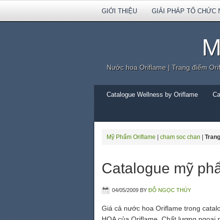
GIỚI THIỆU
GIẢI PHÁP TỔ CHỨC 
M
Nước hoa Oriflame | Trang điểm Ori
Catalogue Wellness by Oriflame
Ca
Mỹ Phẩm Oriflame
|
cham soc chan
|
Trang
Catalogue mỹ ph
04/05/2009
BY
ĐỖ NGỌC THÚY
Giá cả nước hoa Oriflame trong cata
HOA của Oriflame. Chất lượng ngoại nh