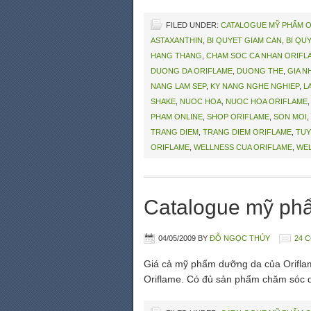
FILED UNDER:
CATALOGUE MỸ PHẨM 
ASTAXANTHIN
,
BI QUYET GIAM CAN
,
BI QU
HANG THANG
,
CHAM SOC CA NHAN ORIFL
DUONG DA ORIFLAME
,
DUONG THE
,
GIA N
NANG LAM SEP
,
KY NANG NGHE NGHIEP
,
L
SHAKE
,
NUOC HOA
,
NUOC HOA ORIFLAME
PHAM ONLINE
,
SHOP ORIFLAME
,
SON MOI
,
TRANG DIEM
,
TRANG DIEM ORIFLAME
,
TUY
ORIFLAME
,
WELLNESS CUA ORIFLAME
,
WEL
Catalogue mỹ ph
04/05/2009
BY
ĐỖ NGỌC THÚY
24 
Giá cả mỹ phẩm dưỡng da của Orifla
Oriflame. Có đủ sản phẩm chăm sóc 