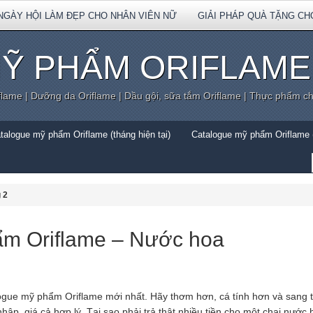
NGÀY HỘI LÀM ĐẸP CHO NHÂN VIÊN NỮ
GIẢI PHÁP QUÀ TẶNG CH
Ỹ PHẨM ORIFLAME
flame | Dưỡng da Oriflame | Dầu gội, sữa tắm Oriflame | Thực phẩm c
talogue mỹ phẩm Oriflame (tháng hiện tại)
Catalogue mỹ phẩm Oriflame (
 2
ẩm Oriflame – Nước hoa
logue mỹ phẩm Oriflame mới nhất. Hãy thơm hơn, cá tính hơn và san
ập, giá cả hợp lý. Tại sao phải trả thật nhiều tiền cho một chai nước