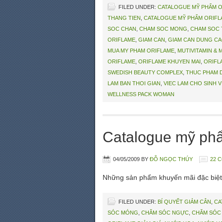
FILED UNDER:
CATALOGUE MỸ PHẨM 
THANG TIEN
,
CATALOGUE MỸ PHẨM ORIFL
SOC CHAN
,
CHAM SOC MONG
,
CHAM SOC
ORIFLAME
,
GIAM CAN
,
GIAM CAN DUNG C
MUA MY PHAM ORIFLAME
,
MUTIVITAMIN & 
ORIFLAME
,
ORIFLAME KHUYEN MAI
,
ORIFL
SWEDISH BEAUTY COMPLEX
,
THUC PHAM 
LAM BAN THOI GIAN
,
VIEC LAM CHO SINH V
WELLNESS PACK WOMAN
Catalogue mỹ ph
04/05/2009
BY
ĐỖ NGỌC THÚY
22 
Những sản phẩm khuyến mãi đặc biệt 
FILED UNDER:
BÍ QUYẾT GIẢM CÂN
,
CA
SÓC MÓNG
,
CHĂM SÓC NGỰC
,
CHĂM SÓC