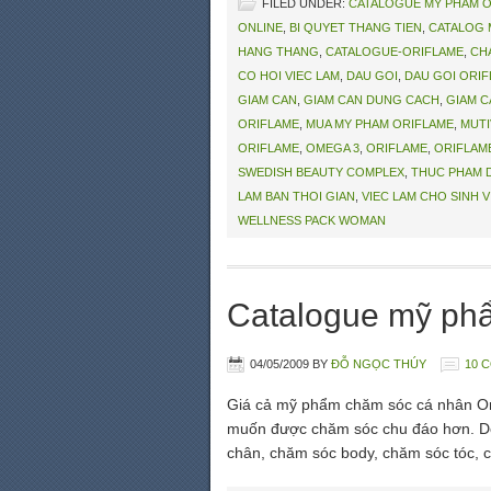
FILED UNDER:
CATALOGUE MỸ PHẨM 
ONLINE
,
BI QUYET THANG TIEN
,
CATALOG 
HANG THANG
,
CATALOGUE-ORIFLAME
,
CH
CO HOI VIEC LAM
,
DAU GOI
,
DAU GOI ORI
GIAM CAN
,
GIAM CAN DUNG CACH
,
GIAM C
ORIFLAME
,
MUA MY PHAM ORIFLAME
,
MUTI
ORIFLAME
,
OMEGA 3
,
ORIFLAME
,
ORIFLAM
SWEDISH BEAUTY COMPLEX
,
THUC PHAM 
LAM BAN THOI GIAN
,
VIEC LAM CHO SINH V
WELLNESS PACK WOMAN
Catalogue mỹ ph
04/05/2009
BY
ĐỖ NGỌC THÚY
10 
Giá cả mỹ phẩm chăm sóc cá nhân Or
muốn được chăm sóc chu đáo hơn. Dò
chân, chăm sóc body, chăm sóc tóc, 