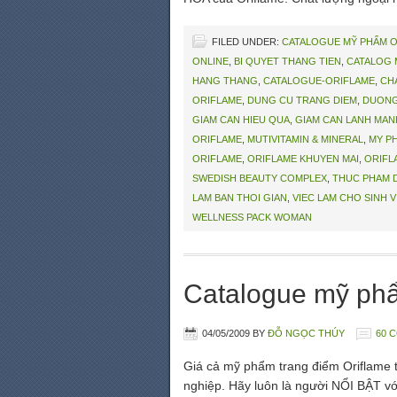
FILED UNDER:
CATALOGUE MỸ PHẨM 
ONLINE
,
BI QUYET THANG TIEN
,
CATALOG 
HANG THANG
,
CATALOGUE-ORIFLAME
,
CH
ORIFLAME
,
DUNG CU TRANG DIEM
,
DUONG
GIAM CAN HIEU QUA
,
GIAM CAN LANH MAN
ORIFLAME
,
MUTIVITAMIN & MINERAL
,
MY P
ORIFLAME
,
ORIFLAME KHUYEN MAI
,
ORIFL
SWEDISH BEAUTY COMPLEX
,
THUC PHAM 
LAM BAN THOI GIAN
,
VIEC LAM CHO SINH V
WELLNESS PACK WOMAN
Catalogue mỹ phẩ
04/05/2009
BY
ĐỖ NGỌC THÚY
60 
Giá cả mỹ phẩm trang điểm Oriflame
nghiệp. Hãy luôn là người NỔI BẬT vớ