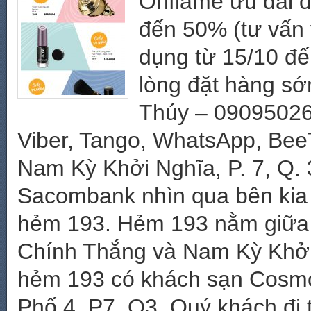
Oriflame ưu đãi đ
đến 50% (tư vấn 
dụng từ 15/10 đế
lòng đặt hàng sớm
Thúy – 09095026
Viber, Tango, WhatsApp, BeeT
Nam Kỳ Khởi Nghĩa, P. 7, Q. 
Sacombank nhìn qua bên kia 
hẻm 193. Hẻm 193 nằm giữa 
Chính Thắng và Nam Kỳ Khởi
hẻm 193 có khách sạn Cosmo
Phố 4, P7, Q3. Quý khách đi