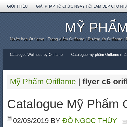
GIỚI THIỆU
GIẢI PHÁP TỔ CHỨC NGÀY HỘI LÀM ĐẸP CHO NH
MỸ PHẨM
Nước hoa Oriflame | Trang điểm Oriflame | Dưỡng da Oriflame |
Catalogue Wellness by Oriflame
Catalogue mỹ phẩm Oriflame (thán
Mỹ Phẩm Oriflame
|
flyer c6 or
Catalogue Mỹ Phẩm O
02/03/2019
BY
ĐỖ NGỌC THÚY