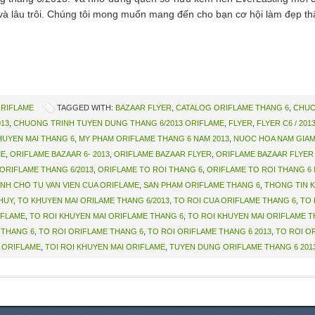
 lâu trôi. Chúng tôi mong muốn mang đến cho bạn cơ hội làm đẹp thật 
ORIFLAME
TAGGED WITH:
BAZAAR FLYER
,
CATALOG ORIFLAME THANG 6
,
CHUO
13
,
CHUONG TRINH TUYEN DUNG THANG 6/2013 ORIFLAME
,
FLYER
,
FLYER C6 / 20
HUYEN MAI THANG 6
,
MY PHAM ORIFLAME THANG 6 NAM 2013
,
NUOC HOA NAM GIAM
ME
,
ORIFLAME BAZAAR 6- 2013
,
ORIFLAME BAZAAR FLYER
,
ORIFLAME BAZAAR FLYER 
ORIFLAME THANG 6/2013
,
ORIFLAME TO ROI THANG 6
,
ORIFLAME TO ROI THANG 6 
NH CHO TU VAN VIEN CUA ORIFLAME
,
SAN PHAM ORIFLAME THANG 6
,
THONG TIN 
HUY
,
TO KHUYEN MAI ORILAME THANG 6/2013
,
TO ROI CUA ORIFLAME THANG 6
,
TO 
IFLAME
,
TO ROI KHUYEN MAI ORIFLAME THANG 6
,
TO ROI KHUYEN MAI ORIFLAME T
 THANG 6
,
TO ROI ORIFLAME THANG 6
,
TO ROI ORIFLAME THANG 6 2013
,
TO ROI O
 ORIFLAME
,
TOI ROI KHUYEN MAI ORIFLAME
,
TUYEN DUNG ORIFLAME THANG 6 201