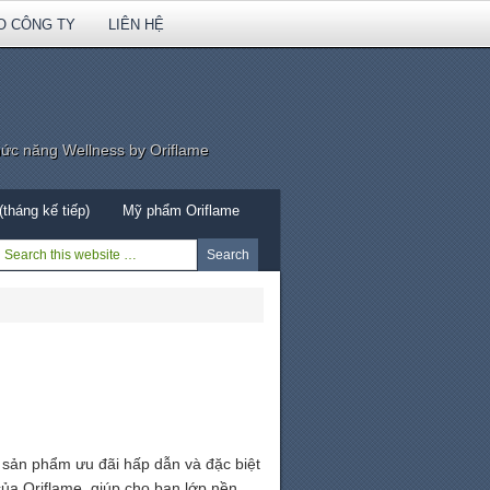
O CÔNG TY
LIÊN HỆ
hức năng Wellness by Oriflame
tháng kế tiếp)
Mỹ phẩm Oriflame
sản phẩm ưu đãi hấp dẫn và đặc biệt
ủa Oriflame, giúp cho bạn lớp nền