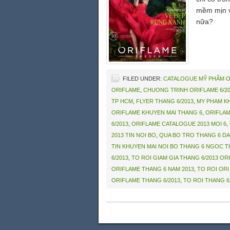
mềm mịn và
nữa?
FILED UNDER:
CATALOGUE MỸ PHẨM 
ORIFLAME
,
CHUONG TRINH ORIFLAME 6/20
TP HCM
,
FLYER THANG 6/2013
,
MY PHAM K
ORIFLAME KHUYEN MAI THANG 6
,
ORIFLA
6/2013
,
ORIFLAME CATALOGUE 2013 MOI 6
,
2013 TIN NOI BO
,
QUA BO TRO THANG 6 DA
TIN KHUYEN MAI NOI BO THANG 6 NGOC T
6/2013
,
TO ROI GIAM GIA THANG 6/2013 OR
ORIFLAME THANG 6 NAM 2013
,
TO ROI ORI
ORIFLAME THANG 6/2013
,
TO ROI THANG 6