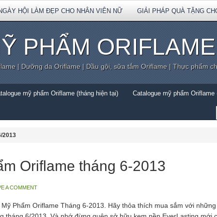
NGÀY HỘI LÀM ĐẸP CHO NHÂN VIÊN NỮ
GIẢI PHÁP QUÀ TẶNG CH
Ỹ PHẨM ORIFLAME
flame | Dưỡng da Oriflame | Dầu gội, sữa tắm Oriflame | Thực phẩm c
talogue mỹ phẩm Oriflame (tháng hiện tại)
Catalogue mỹ phẩm Oriflame (
6/2013
m Oriflame tháng 6-2013
VE A COMMENT
 Mỹ Phẩm Oriflame Tháng 6-2013. Hãy thỏa thích mua sắm với những 
ong tháng 6/2013. Và nhớ đừng quên sở hữu kem nền EverLasting mới c