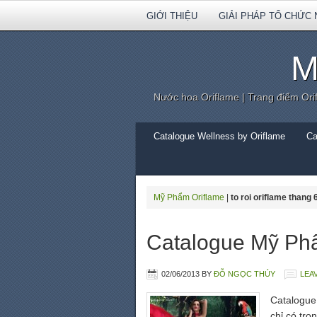
GIỚI THIỆU
GIẢI PHÁP TỔ CHỨC 
M
Nước hoa Oriflame | Trang điểm Ori
Catalogue Wellness by Oriflame
Ca
Mỹ Phẩm Oriflame
|
to roi oriflame thang 
Catalogue Mỹ Phẩ
02/06/2013
BY
ĐỖ NGỌC THÚY
LEA
Catalogue
chỉ có tr