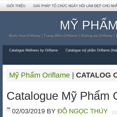
GIỚI THIỆU
GIẢI PHÁP TỔ CHỨC NGÀY HỘI LÀM ĐẸP CHO NH
MỸ PHẨM
Nước hoa Oriflame | Trang điểm Oriflame | Dưỡng da Oriflame |
Catalogue Wellness by Oriflame
Catalogue mỹ phẩm Oriflame (thán
Mỹ Phẩm Oriflame
|
CATALOG O
Catalogue Mỹ Phẩm O
02/03/2019
BY
ĐỖ NGỌC THÚY