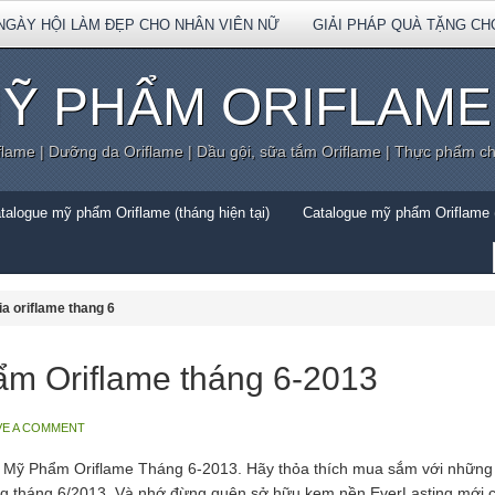
NGÀY HỘI LÀM ĐẸP CHO NHÂN VIÊN NỮ
GIẢI PHÁP QUÀ TẶNG CH
Ỹ PHẨM ORIFLAME
flame | Dưỡng da Oriflame | Dầu gội, sữa tắm Oriflame | Thực phẩm c
talogue mỹ phẩm Oriflame (tháng hiện tại)
Catalogue mỹ phẩm Oriflame (
a oriflame thang 6
m Oriflame tháng 6-2013
VE A COMMENT
 Mỹ Phẩm Oriflame Tháng 6-2013. Hãy thỏa thích mua sắm với những 
ong tháng 6/2013. Và nhớ đừng quên sở hữu kem nền EverLasting mới c