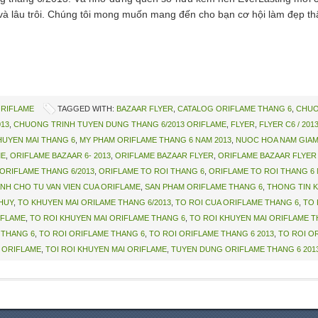
 lâu trôi. Chúng tôi mong muốn mang đến cho bạn cơ hội làm đẹp thật 
ORIFLAME
TAGGED WITH:
BAZAAR FLYER
,
CATALOG ORIFLAME THANG 6
,
CHUO
13
,
CHUONG TRINH TUYEN DUNG THANG 6/2013 ORIFLAME
,
FLYER
,
FLYER C6 / 20
HUYEN MAI THANG 6
,
MY PHAM ORIFLAME THANG 6 NAM 2013
,
NUOC HOA NAM GIAM
ME
,
ORIFLAME BAZAAR 6- 2013
,
ORIFLAME BAZAAR FLYER
,
ORIFLAME BAZAAR FLYER 
ORIFLAME THANG 6/2013
,
ORIFLAME TO ROI THANG 6
,
ORIFLAME TO ROI THANG 6 
NH CHO TU VAN VIEN CUA ORIFLAME
,
SAN PHAM ORIFLAME THANG 6
,
THONG TIN 
HUY
,
TO KHUYEN MAI ORILAME THANG 6/2013
,
TO ROI CUA ORIFLAME THANG 6
,
TO 
IFLAME
,
TO ROI KHUYEN MAI ORIFLAME THANG 6
,
TO ROI KHUYEN MAI ORIFLAME T
 THANG 6
,
TO ROI ORIFLAME THANG 6
,
TO ROI ORIFLAME THANG 6 2013
,
TO ROI O
 ORIFLAME
,
TOI ROI KHUYEN MAI ORIFLAME
,
TUYEN DUNG ORIFLAME THANG 6 201