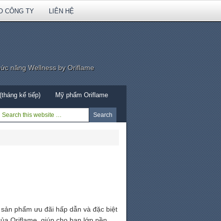
O CÔNG TY
LIÊN HỆ
hức năng Wellness by Oriflame
tháng kế tiếp)
Mỹ phẩm Oriflame
sản phẩm ưu đãi hấp dẫn và đặc biệt
ủa Oriflame, giúp cho bạn lớp nền