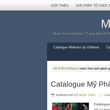
GIỚI THIỆU
GIẢI PHÁP TỔ CHỨC 
M
Nước hoa Oriflame | Trang điểm Ori
Catalogue Wellness by Oriflame
Ca
Mỹ Phẩm Oriflame
|
nuoc hoa nam giam gi
Catalogue Mỹ Phẩ
02/06/2013
BY
ĐỖ NGỌC THÚY
LEA
Catalogue
chỉ có tr