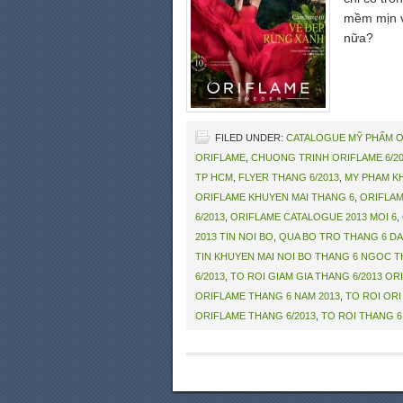
mềm mịn và
nữa?
FILED UNDER:
CATALOGUE MỸ PHẨM 
ORIFLAME
,
CHUONG TRINH ORIFLAME 6/20
TP HCM
,
FLYER THANG 6/2013
,
MY PHAM K
ORIFLAME KHUYEN MAI THANG 6
,
ORIFLA
6/2013
,
ORIFLAME CATALOGUE 2013 MOI 6
,
2013 TIN NOI BO
,
QUA BO TRO THANG 6 DA
TIN KHUYEN MAI NOI BO THANG 6 NGOC T
6/2013
,
TO ROI GIAM GIA THANG 6/2013 OR
ORIFLAME THANG 6 NAM 2013
,
TO ROI ORI
ORIFLAME THANG 6/2013
,
TO ROI THANG 6