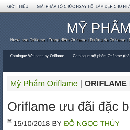
GIỚI THIỆU
GIẢI PHÁP TỔ CHỨC NGÀY HỘI LÀM ĐẸP CHO NH
MỸ PHẨM
Nước hoa Oriflame | Trang điểm Oriflame | Dưỡng da Oriflame |
Catalogue Wellness by Oriflame
Catalogue mỹ phẩm Oriflame (thán
Mỹ Phẩm Oriflame
|
ORIFLAME 
Oriflame ưu đãi đặc b
15/10/2018
BY
ĐỖ NGỌC THÚY