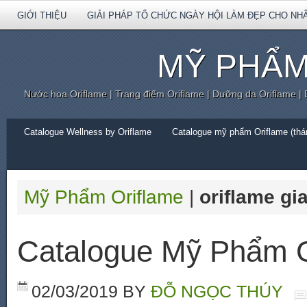
GIỚI THIỆU
GIẢI PHÁP TỔ CHỨC NGÀY HỘI LÀM ĐẸP CHO NH
MỸ PHẨM
Nước hoa Oriflame | Trang điểm Oriflame | Dưỡng da Oriflame |
Catalogue Wellness by Oriflame
Catalogue mỹ phẩm Oriflame (thán
Mỹ Phẩm Oriflame
|
oriflame gi
Catalogue Mỹ Phẩm O
02/03/2019
BY
ĐỖ NGỌC THÚY