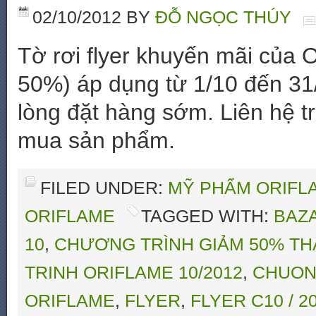
02/10/2012
BY
ĐỖ NGỌC THÚY
Tờ rơi flyer khuyến mãi của 
50%) áp dụng từ 1/10 đến 31
lòng đặt hàng sớm. Liên hệ t
mua sản phẩm.
FILED UNDER:
MỸ PHẨM ORIFLA
ORIFLAME
TAGGED WITH:
BAZ
10
,
CHƯƠNG TRÌNH GIẢM 50% THÁ
TRINH ORIFLAME 10/2012
,
CHUON
ORIFLAME
,
FLYER
,
FLYER C10 / 