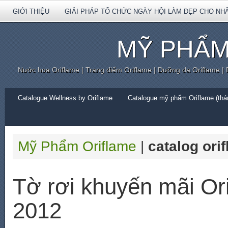
GIỚI THIỆU
GIẢI PHÁP TỔ CHỨC NGÀY HỘI LÀM ĐẸP CHO NH
MỸ PHẨM
Nước hoa Oriflame | Trang điểm Oriflame | Dưỡng da Oriflame |
Catalogue Wellness by Oriflame
Catalogue mỹ phẩm Oriflame (thán
Mỹ Phẩm Oriflame
|
catalog ori
Tờ rơi khuyến mãi Or
2012