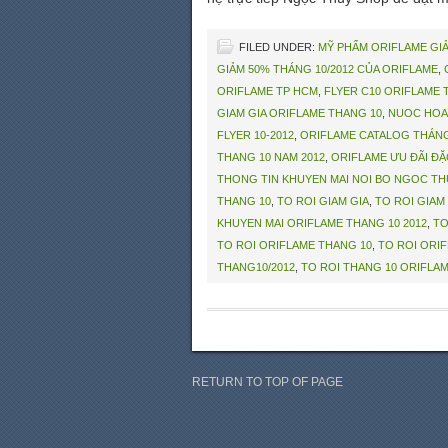
FILED UNDER:
MỸ PHẨM ORIFLAME GIẢ
GIẢM 50% THÁNG 10/2012 CỦA ORIFLAME
,
ORIFLAME TP HCM
,
FLYER C10 ORIFLAME 
GIAM GIA ORIFLAME THANG 10
,
NUOC HOA 
FLYER 10-2012
,
ORIFLAME CATALOG THÁNG
THANG 10 NAM 2012
,
ORIFLAME ƯU ĐÃI ĐẶC
THONG TIN KHUYEN MAI NOI BO NGOC TH
THANG 10
,
TO ROI GIAM GIA
,
TO ROI GIAM 
KHUYEN MAI ORIFLAME THANG 10 2012
,
TO
TO ROI ORIFLAME THANG 10
,
TO ROI ORIF
THANG10/2012
,
TO ROI THANG 10 ORIFLA
RETURN TO TOP OF PAGE