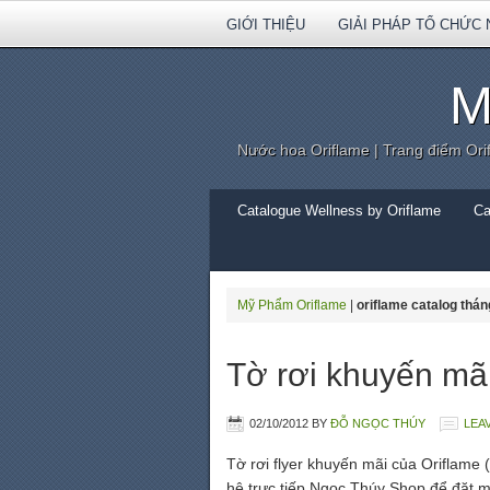
GIỚI THIỆU
GIẢI PHÁP TỔ CHỨC 
M
Nước hoa Oriflame | Trang điểm Ori
Catalogue Wellness by Oriflame
Ca
Mỹ Phẩm Oriflame
|
oriflame catalog thá
Tờ rơi khuyến mã
02/10/2012
BY
ĐỖ NGỌC THÚY
LEA
Tờ rơi flyer khuyến mãi của Oriflame
hệ trực tiếp Ngọc Thúy Shop để đặt 