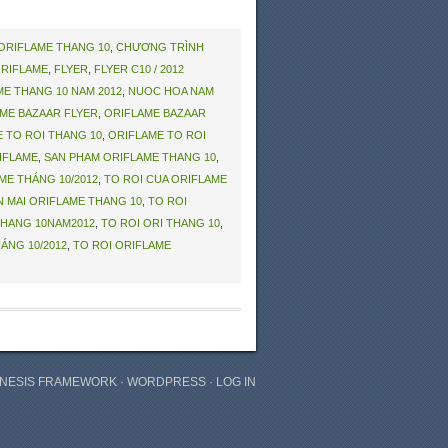
ORIFLAME THANG 10
,
CHƯƠNG TRÌNH
ORIFLAME
,
FLYER
,
FLYER C10 / 2012
E THANG 10 NAM 2012
,
NUOC HOA NAM
ME BAZAAR FLYER
,
ORIFLAME BAZAAR
 TO ROI THANG 10
,
ORIFLAME TO ROI
IFLAME
,
SAN PHAM ORIFLAME THANG 10
,
ME THÁNG 10/2012
,
TO ROI CUA ORIFLAME
N MAI ORIFLAME THANG 10
,
TO ROI
THANG 10NAM2012
,
TO ROI ORI THANG 10
,
ÁNG 10/2012
,
TO ROI ORIFLAME
NESIS FRAMEWORK
·
WORDPRESS
·
LOG IN