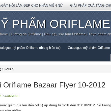
NGÀY HỘI LÀM ĐẸP CHO NHÂN VIÊN NỮ
GIẢI PHÁP QUÀ TẶNG CH
Ỹ PHẨM ORIFLAME
flame | Dưỡng da Oriflame | Dầu gội, sữa tắm Oriflame | Thực phẩm c
talogue mỹ phẩm Oriflame (tháng hiện tại)
Catalogue mỹ phẩm Oriflame (
ng 10/2012
i Oriflame Bazaar Flyer 10-2012
VE A COMMENT
 (mức giảm giá lên đến 50%) áp dụng từ 1/10 đến 31/10/2012. Số lượng
mua sản phẩm.