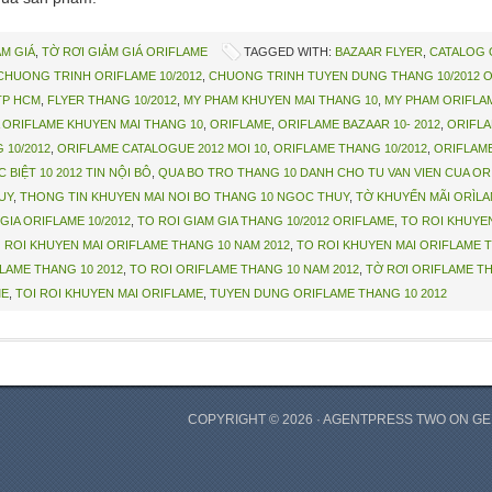
M GIÁ
,
TỜ RƠI GIẢM GIÁ ORIFLAME
TAGGED WITH:
BAZAAR FLYER
,
CATALOG 
CHUONG TRINH ORIFLAME 10/2012
,
CHUONG TRINH TUYEN DUNG THANG 10/2012 
TP HCM
,
FLYER THANG 10/2012
,
MY PHAM KHUYEN MAI THANG 10
,
MY PHAM ORIFLAM
ORIFLAME KHUYEN MAI THANG 10
,
ORIFLAME
,
ORIFLAME BAZAAR 10- 2012
,
ORIFLA
 10/2012
,
ORIFLAME CATALOGUE 2012 MOI 10
,
ORIFLAME THANG 10/2012
,
ORIFLAME
 BIỆT 10 2012 TIN NỘI BÔ
,
QUA BO TRO THANG 10 DANH CHO TU VAN VIEN CUA OR
UY
,
THONG TIN KHUYEN MAI NOI BO THANG 10 NGOC THUY
,
TỜ KHUYẾN MÃI ORÌLA
GIA ORIFLAME 10/2012
,
TO ROI GIAM GIA THANG 10/2012 ORIFLAME
,
TO ROI KHUYE
 ROI KHUYEN MAI ORIFLAME THANG 10 NAM 2012
,
TO ROI KHUYEN MAI ORIFLAME 
LAME THANG 10 2012
,
TO ROI ORIFLAME THANG 10 NAM 2012
,
TỜ RƠI ORIFLAME TH
ME
,
TOI ROI KHUYEN MAI ORIFLAME
,
TUYEN DUNG ORIFLAME THANG 10 2012
COPYRIGHT © 2026 ·
AGENTPRESS TWO
ON
GE