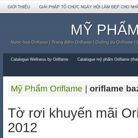
GIỚI THIỆU
GIẢI PHÁP TỔ CHỨC NGÀY HỘI LÀM ĐẸP CHO NH
MỸ PHẨM
Nước hoa Oriflame | Trang điểm Oriflame | Dưỡng da Oriflame |
Catalogue Wellness by Oriflame
Catalogue mỹ phẩm Oriflame (thán
Mỹ Phẩm Oriflame
|
oriflame ba
Tờ rơi khuyến mãi Or
2012