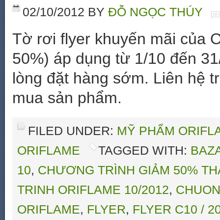
02/10/2012
BY
ĐỖ NGỌC THÚY
Tờ rơi flyer khuyến mãi của 
50%) áp dụng từ 1/10 đến 31
lòng đặt hàng sớm. Liên hệ t
mua sản phẩm.
FILED UNDER:
MỸ PHẨM ORIFLA
ORIFLAME
TAGGED WITH:
BAZ
10
,
CHƯƠNG TRÌNH GIẢM 50% THÁ
TRINH ORIFLAME 10/2012
,
CHUON
ORIFLAME
,
FLYER
,
FLYER C10 / 