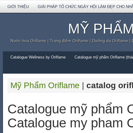
GIỚI THIỆU
GIẢI PHÁP TỔ CHỨC NGÀY HỘI LÀM ĐẸP CHO NH
MỸ PHẨM
Nước hoa Oriflame | Trang điểm Oriflame | Dưỡng da Oriflame |
Catalogue Wellness by Oriflame
Catalogue mỹ phẩm Oriflame (thán
Mỹ Phẩm Oriflame
|
catalog ori
Catalogue mỹ phẩm O
Catalogue my pham O