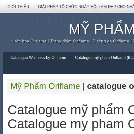
GIỚI THIỆU
GIẢI PHÁP TỔ CHỨC NGÀY HỘI LÀM ĐẸP CHO NH
MỸ PHẨM
Nước hoa Oriflame | Trang điểm Oriflame | Dưỡng da Oriflame |
Catalogue Wellness by Oriflame
Catalogue mỹ phẩm Oriflame (thán
Mỹ Phẩm Oriflame
|
catalogue o
Catalogue mỹ phẩm O
Catalogue my pham O