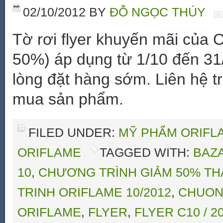
02/10/2012
BY
ĐỖ NGỌC THÚY
Tờ rơi flyer khuyến mãi của 
50%) áp dụng từ 1/10 đến 31
lòng đặt hàng sớm. Liên hệ t
mua sản phẩm.
FILED UNDER:
MỸ PHẨM ORIFLA
ORIFLAME
TAGGED WITH:
BAZ
10
,
CHƯƠNG TRÌNH GIẢM 50% THÁ
TRINH ORIFLAME 10/2012
,
CHUON
ORIFLAME
,
FLYER
,
FLYER C10 / 