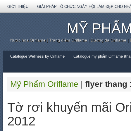
GIỚI THIỆU
GIẢI PHÁP TỔ CHỨC NGÀY HỘI LÀM ĐẸP CHO NH
MỸ PHẨM
Nước hoa Oriflame | Trang điểm Oriflame | Dưỡng da Oriflame |
Catalogue Wellness by Oriflame
Catalogue mỹ phẩm Oriflame (thán
Mỹ Phẩm Oriflame
|
flyer thang
Tờ rơi khuyến mãi Or
2012