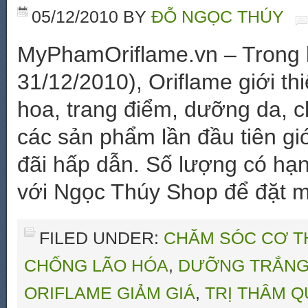
05/12/2010
BY
ĐỖ NGỌC THÚY
MyPhamOriflame.vn – Trong k
31/12/2010), Oriflame giới t
hoa, trang điểm, dưỡng da, 
các sản phẩm lần đầu tiên giớ
đãi hấp dẫn. Số lượng có hạn
với Ngọc Thúy Shop để đặt 
FILED UNDER:
CHĂM SÓC CƠ T
CHỐNG LÃO HÓA
,
DƯỠNG TRẮNG
ORIFLAME GIẢM GIÁ
,
TRỊ THÂM 