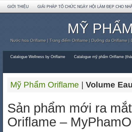
GIỚI THIỆU
GIẢI PHÁP TỔ CHỨC NGÀY HỘI LÀM ĐẸP CHO NH
MỸ PHẨM
Nước hoa Oriflame | Trang điểm Oriflame | Dưỡng da Oriflame |
Catalogue Wellness by Oriflame
Catalogue mỹ phẩm Oriflame (thán
Mỹ Phẩm Oriflame
|
Volume Eau 
Sản phẩm mới ra mắt
Oriflame – MyPhamOr