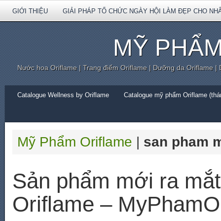
GIỚI THIỆU
GIẢI PHÁP TỔ CHỨC NGÀY HỘI LÀM ĐẸP CHO NH
MỸ PHẨM
Nước hoa Oriflame | Trang điểm Oriflame | Dưỡng da Oriflame |
Catalogue Wellness by Oriflame
Catalogue mỹ phẩm Oriflame (thán
Mỹ Phẩm Oriflame
|
san pham m
Sản phẩm mới ra mắt
Oriflame – MyPhamOr