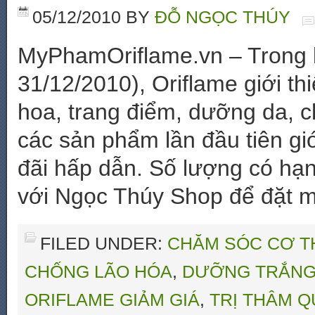
05/12/2010
BY
ĐỖ NGỌC THÚY
MyPhamOriflame.vn – Trong k
31/12/2010), Oriflame giới t
hoa, trang điểm, dưỡng da, 
các sản phẩm lần đầu tiên giớ
đãi hấp dẫn. Số lượng có hạn
với Ngọc Thúy Shop để đặt 
FILED UNDER:
CHĂM SÓC CƠ T
CHỐNG LÃO HÓA
,
DƯỠNG TRẮNG
ORIFLAME GIẢM GIÁ
,
TRỊ THÂM 