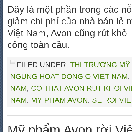
Đây là một phần trong các nỗ
giảm chi phí của nhà bán lẻ 
Việt Nam, Avon cũng rút khỏ
công toàn cầu.
FILED UNDER:
THỊ TRƯỜNG MỸ
NGUNG HOAT DONG O VIET NAM
,
NAM
,
CO THAT AVON RUT KHOI V
NAM
,
MY PHAM AVON
,
SE ROI VI
Mỹ phẩm Avon rời Vi