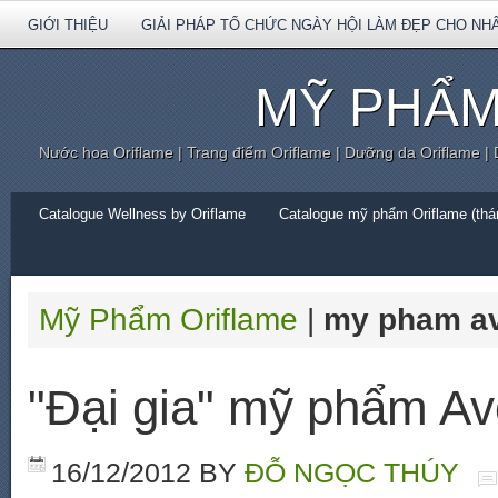
GIỚI THIỆU
GIẢI PHÁP TỔ CHỨC NGÀY HỘI LÀM ĐẸP CHO NH
MỸ PHẨM
Nước hoa Oriflame | Trang điểm Oriflame | Dưỡng da Oriflame |
Catalogue Wellness by Oriflame
Catalogue mỹ phẩm Oriflame (thán
Mỹ Phẩm Oriflame
|
my pham a
"Đại gia" mỹ phẩm Av
16/12/2012
BY
ĐỖ NGỌC THÚY