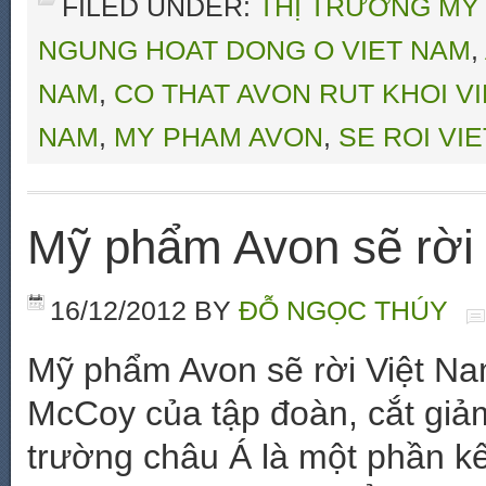
FILED UNDER:
THỊ TRƯỜNG MỸ
NGUNG HOAT DONG O VIET NAM
,
NAM
,
CO THAT AVON RUT KHOI V
NAM
,
MY PHAM AVON
,
SE ROI VI
Mỹ phẩm Avon sẽ rời
16/12/2012
BY
ĐỖ NGỌC THÚY
Mỹ phẩm Avon sẽ rời Việt N
McCoy của tập đoàn, cắt giảm 
trường châu Á là một phần kế