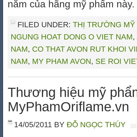
năm của hãng mỹ phẩm này.
FILED UNDER:
THỊ TRƯỜNG MỸ
NGUNG HOAT DONG O VIET NAM
,
NAM
,
CO THAT AVON RUT KHOI V
NAM
,
MY PHAM AVON
,
SE ROI VI
Thương hiệu mỹ phẩ
MyPhamOriflame.vn
14/05/2011
BY
ĐỖ NGỌC THÚY