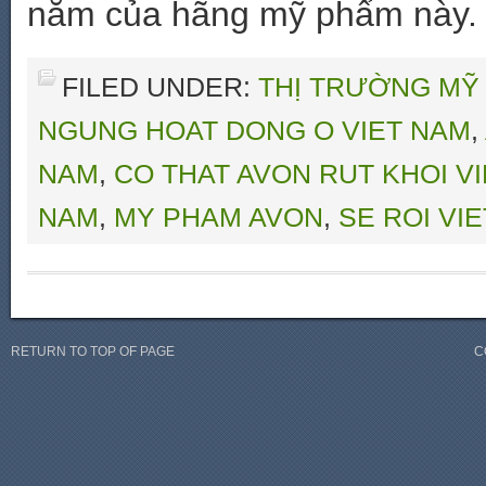
năm của hãng mỹ phẩm này.
FILED UNDER:
THỊ TRƯỜNG MỸ
NGUNG HOAT DONG O VIET NAM
,
NAM
,
CO THAT AVON RUT KHOI V
NAM
,
MY PHAM AVON
,
SE ROI VI
RETURN TO TOP OF PAGE
C