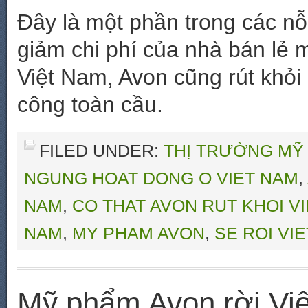
Đây là một phần trong các nỗ
giảm chi phí của nhà bán lẻ 
Việt Nam, Avon cũng rút khỏ
công toàn cầu.
FILED UNDER:
THỊ TRƯỜNG MỸ
NGUNG HOAT DONG O VIET NAM
,
NAM
,
CO THAT AVON RUT KHOI V
NAM
,
MY PHAM AVON
,
SE ROI VI
Mỹ phẩm Avon rời Vi