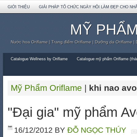
GIỚI THIỆU
GIẢI PHÁP TỔ CHỨC NGÀY HỘI LÀM ĐẸP CHO NH
MỸ PHẨM
Nước hoa Oriflame | Trang điểm Oriflame | Dưỡng da Oriflame |
Catalogue Wellness by Oriflame
Catalogue mỹ phẩm Oriflame (thán
Mỹ Phẩm Oriflame
|
khi nao avo
"Đại gia" mỹ phẩm Av
16/12/2012
BY
ĐỖ NGỌC THÚY