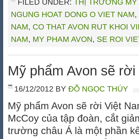
FILED UNDER:
THỊ TRƯỜNG MỸ
NGUNG HOAT DONG O VIET NAM
,
NAM
,
CO THAT AVON RUT KHOI V
NAM
,
MY PHAM AVON
,
SE ROI VI
Mỹ phẩm Avon sẽ rời
16/12/2012
BY
ĐỖ NGỌC THÚY
Mỹ phẩm Avon sẽ rời Việt N
McCoy của tập đoàn, cắt giảm 
trường châu Á là một phần kế