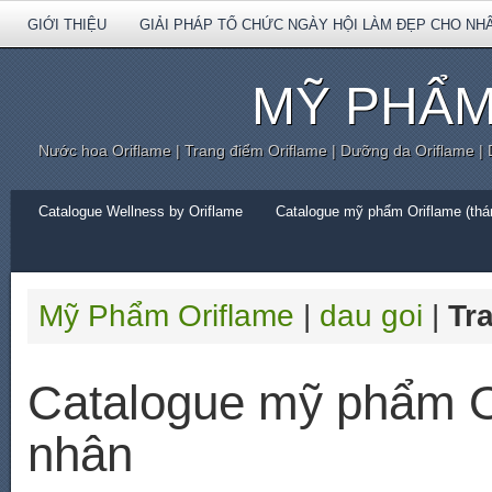
GIỚI THIỆU
GIẢI PHÁP TỔ CHỨC NGÀY HỘI LÀM ĐẸP CHO NH
MỸ PHẨM
Nước hoa Oriflame | Trang điểm Oriflame | Dưỡng da Oriflame |
Catalogue Wellness by Oriflame
Catalogue mỹ phẩm Oriflame (thán
Mỹ Phẩm Oriflame
|
dau goi
|
Tr
Catalogue mỹ phẩm O
nhân