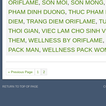
ORIFLAME
,
SON MOI
,
SON MONG
PHAM DINH DUONG
,
THUC PHAM 
DIEM
,
TRANG DIEM ORIFLAME
,
T
THOI GIAN
,
VIEC LAM CHO SINH V
THEM
,
WELLNESS BY ORIFLAME
,
PACK MAN
,
WELLNESS PACK WO
« Previous Page
1
2
RETURN TO TOP OF PAGE
C