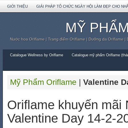
GIỚI THIỆU
GIẢI PHÁP TỔ CHỨC NGÀY HỘI LÀM ĐẸP CHO NH
MỸ PHẨM
Nước hoa Oriflame | Trang điểm Oriflame | Dưỡng da Oriflame |
Catalogue Wellness by Oriflame
Catalogue mỹ phẩm Oriflame (thán
Mỹ Phẩm Oriflame
|
Valentine D
Oriflame khuyến mãi
Valentine Day 14-2-2