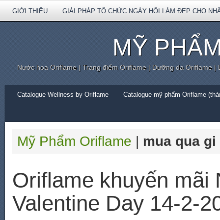
GIỚI THIỆU
GIẢI PHÁP TỔ CHỨC NGÀY HỘI LÀM ĐẸP CHO NH
MỸ PHẨM
Nước hoa Oriflame | Trang điểm Oriflame | Dưỡng da Oriflame |
Catalogue Wellness by Oriflame
Catalogue mỹ phẩm Oriflame (thán
Mỹ Phẩm Oriflame
|
mua qua gi 
Oriflame khuyến mãi
Valentine Day 14-2-2