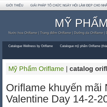
GIỚI THIỆU
GIẢI PHÁP TỔ CHỨC NGÀY HỘI LÀM ĐẸP CHO NH
MỸ PHẨM
Nước hoa Oriflame | Trang điểm Oriflame | Dưỡng da Oriflame |
Catalogue Wellness by Oriflame
Catalogue mỹ phẩm Oriflame (thán
Mỹ Phẩm Oriflame
|
catalog ori
Oriflame khuyến mãi
Valentine Day 14-2-2