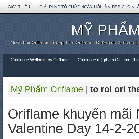
GIỚI THIỆU
GIẢI PHÁP TỔ CHỨC NGÀY HỘI LÀM ĐẸP CHO NH
MỸ PHẨM
Nước hoa Oriflame | Trang điểm Oriflame | Dưỡng da Oriflame |
Catalogue Wellness by Oriflame
Catalogue mỹ phẩm Oriflame (thán
Mỹ Phẩm Oriflame
|
to roi ori t
Oriflame khuyến mãi
Valentine Day 14-2-2