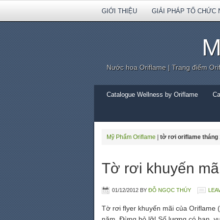
GIỚI THIỆU
GIẢI PHÁP TỔ CHỨC 
M
Nước hoa Oriflame | Trang điểm Ori
Catalogue Wellness by Oriflame
Ca
Mỹ Phẩm Oriflame
|
tờ rơi oriflame tháng
Tờ rơi khuyến mã
01/12/2012
BY
ĐỖ NGỌC THÚY
LEA
Tờ rơi flyer khuyến mãi của Oriflame
năm. Đừng bỏ lỡ! Số lượng có hạn, v