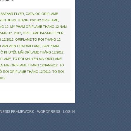
:
BAZAAR FLYER
,
CATALOG ORIFLAME
EN DUNG THANG 12/2012 ORIFLAME
,
NG 12
,
MY PHAM ORIFLAME THANG 12 NAM
AAR 12- 2012
,
ORIFLAME BAZAAR FLYER
,
 12/2012
,
ORIFLAME TO ROI THANG 12
,
 VAN VIEN CUA ORIFLAME
,
SAN PHAM
TỜ KHUYẾN MÃI ORÌLAME THÁNG 12/2012
,
RIFLAME
,
TO ROI KHUYEN MAI ORIFLAME
EN MAI ORIFLAME THANG 12NAM2012
,
TO
Ờ RƠI ORIFLAME THÁNG 12/2012
,
TO ROI
012
NESIS FRAMEWORK
·
WORDPRESS
·
LOG IN