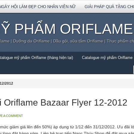
NGÀY HỘI LÀM ĐẸP CHO NHÂN VIÊN NỮ
GIẢI PHÁP QUÀ TẶNG CH
Ỹ PHẨM ORIFLAME
flame | Dưỡng da Oriflame | Dầu gội, sữa tắm Oriflame | Thực phẩm c
talogue mỹ phẩm Oriflame (tháng hiện tại)
Catalogue mỹ phẩm Oriflame (
 12/2012
i Oriflame Bazaar Flyer 12-2012
VE A COMMENT
 (mức giảm giá lên đến 50%) áp dụng từ 1/12 đến 31/12/2012. Ưu đãi lớ
ui lòng đặt hàng sớm. Liên hệ trực tiếp Ngọc Thúy Shop để đặt mua s