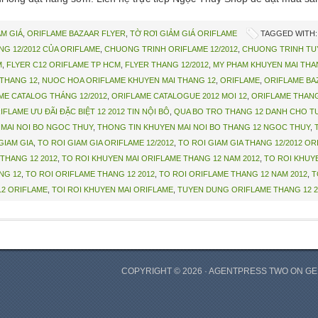
M GIÁ
,
ORIFLAME BAZAAR FLYER
,
TỜ RƠI GIẢM GIÁ ORIFLAME
TAGGED WITH
G 12/2012 CỦA ORIFLAME
,
CHUONG TRINH ORIFLAME 12/2012
,
CHUONG TRINH TUY
M
,
FLYER C12 ORIFLAME TP HCM
,
FLYER THANG 12/2012
,
MY PHAM KHUYEN MAI THA
 THANG 12
,
NUOC HOA ORIFLAME KHUYEN MAI THANG 12
,
ORIFLAME
,
ORIFLAME BAZ
ME CATALOG THÁNG 12/2012
,
ORIFLAME CATALOGUE 2012 MOI 12
,
ORIFLAME THANG
IFLAME ƯU ĐÃI ĐẶC BIỆT 12 2012 TIN NỘI BÔ
,
QUA BO TRO THANG 12 DANH CHO TU
MAI NOI BO NGOC THUY
,
THONG TIN KHUYEN MAI NOI BO THANG 12 NGOC THUY
,
GIAM GIA
,
TO ROI GIAM GIA ORIFLAME 12/2012
,
TO ROI GIAM GIA THANG 12/2012 O
THANG 12 2012
,
TO ROI KHUYEN MAI ORIFLAME THANG 12 NAM 2012
,
TO ROI KHUY
NG 12
,
TO ROI ORIFLAME THANG 12 2012
,
TO ROI ORIFLAME THANG 12 NAM 2012
,
T
12 ORIFLAME
,
TOI ROI KHUYEN MAI ORIFLAME
,
TUYEN DUNG ORIFLAME THANG 12 2
COPYRIGHT © 2026 ·
AGENTPRESS TWO
ON
GE