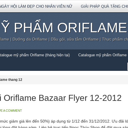
NGÀY HỘI LÀM ĐẸP CHO NHÂN VIÊN NỮ
GIẢI PHÁP QUÀ TẶNG CH
Ỹ PHẨM ORIFLAME
flame | Dưỡng da Oriflame | Dầu gội, sữa tắm Oriflame | Thực phẩm c
talogue mỹ phẩm Oriflame (tháng hiện tại)
Catalogue mỹ phẩm Oriflame (
flame thang 12
i Oriflame Bazaar Flyer 12-2012
VE A COMMENT
 (mức giảm giá lên đến 50%) áp dụng từ 1/12 đến 31/12/2012. Ưu đãi lớ
ui lòng đặt hàng sớm. Liên hệ trực tiếp Ngọc Thúy Shop để đặt mua s