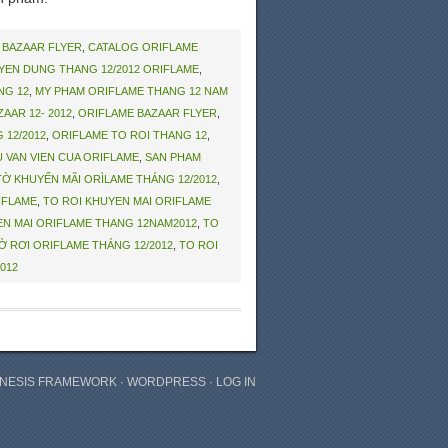
:
BAZAAR FLYER
,
CATALOG ORIFLAME
EN DUNG THANG 12/2012 ORIFLAME
,
NG 12
,
MY PHAM ORIFLAME THANG 12 NAM
AAR 12- 2012
,
ORIFLAME BAZAAR FLYER
,
 12/2012
,
ORIFLAME TO ROI THANG 12
,
 VAN VIEN CUA ORIFLAME
,
SAN PHAM
TỜ KHUYẾN MÃI ORÌLAME THÁNG 12/2012
,
RIFLAME
,
TO ROI KHUYEN MAI ORIFLAME
EN MAI ORIFLAME THANG 12NAM2012
,
TO
Ờ RƠI ORIFLAME THÁNG 12/2012
,
TO ROI
012
NESIS FRAMEWORK
·
WORDPRESS
·
LOG IN