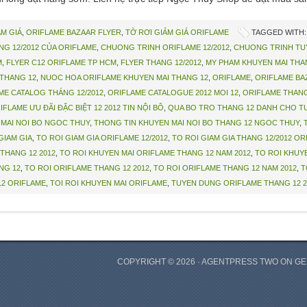
M GIÁ
,
ORIFLAME BAZAAR FLYER
,
TỜ RƠI GIẢM GIÁ ORIFLAME
TAGGED WITH
G 12/2012 CỦA ORIFLAME
,
CHUONG TRINH ORIFLAME 12/2012
,
CHUONG TRINH TUY
M
,
FLYER C12 ORIFLAME TP HCM
,
FLYER THANG 12/2012
,
MY PHAM KHUYEN MAI THA
 THANG 12
,
NUOC HOA ORIFLAME KHUYEN MAI THANG 12
,
ORIFLAME
,
ORIFLAME BAZ
ME CATALOG THÁNG 12/2012
,
ORIFLAME CATALOGUE 2012 MOI 12
,
ORIFLAME THANG
IFLAME ƯU ĐÃI ĐẶC BIỆT 12 2012 TIN NỘI BÔ
,
QUA BO TRO THANG 12 DANH CHO TU
MAI NOI BO NGOC THUY
,
THONG TIN KHUYEN MAI NOI BO THANG 12 NGOC THUY
,
GIAM GIA
,
TO ROI GIAM GIA ORIFLAME 12/2012
,
TO ROI GIAM GIA THANG 12/2012 O
THANG 12 2012
,
TO ROI KHUYEN MAI ORIFLAME THANG 12 NAM 2012
,
TO ROI KHUY
NG 12
,
TO ROI ORIFLAME THANG 12 2012
,
TO ROI ORIFLAME THANG 12 NAM 2012
,
T
12 ORIFLAME
,
TOI ROI KHUYEN MAI ORIFLAME
,
TUYEN DUNG ORIFLAME THANG 12 2
COPYRIGHT © 2026 ·
AGENTPRESS TWO
ON
GE