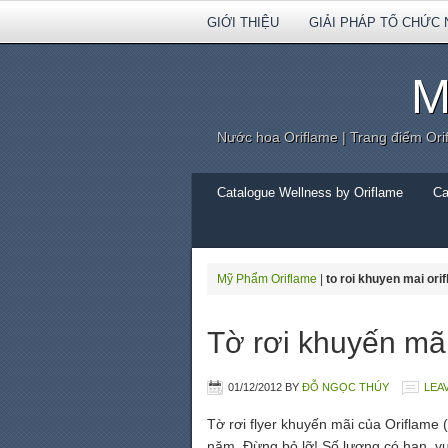
GIỚI THIỆU
GIẢI PHÁP TỔ CHỨC 
M
Nước hoa Oriflame | Trang điểm Ori
Catalogue Wellness by Oriflame
Ca
Mỹ Phẩm Oriflame
|
to roi khuyen mai ori
Tờ rơi khuyến mã
01/12/2012
BY
ĐỖ NGỌC THÚY
LEA
Tờ rơi flyer khuyến mãi của Oriflame
năm. Đừng bỏ lỡ! Số lượng có hạn, v