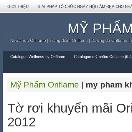
GIỚI THIỆU
GIẢI PHÁP TỔ CHỨC NGÀY HỘI LÀM ĐẸP CHO NH
MỸ PHẨM
Nước hoa Oriflame | Trang điểm Oriflame | Dưỡng da Oriflame |
Catalogue Wellness by Oriflame
Catalogue mỹ phẩm Oriflame (thán
Mỹ Phẩm Oriflame
|
my pham kh
Tờ rơi khuyến mãi Or
2012