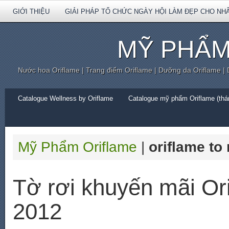
GIỚI THIỆU
GIẢI PHÁP TỔ CHỨC NGÀY HỘI LÀM ĐẸP CHO NH
MỸ PHẨM
Nước hoa Oriflame | Trang điểm Oriflame | Dưỡng da Oriflame |
Catalogue Wellness by Oriflame
Catalogue mỹ phẩm Oriflame (thán
Mỹ Phẩm Oriflame
|
oriflame to
Tờ rơi khuyến mãi Or
2012