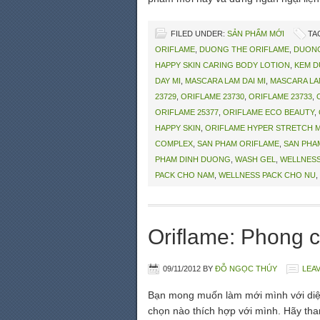
FILED UNDER:
SẢN PHẨM MỚI
TA
ORIFLAME
,
DUONG THE ORIFLAME
,
DUONG
HAPPY SKIN CARING BODY LOTION
,
KEM D
DAY MI
,
MASCARA LAM DAI MI
,
MASCARA LA
23729
,
ORIFLAME 23730
,
ORIFLAME 23733
,
ORIFLAME 25377
,
ORIFLAME ECO BEAUTY
,
HAPPY SKIN
,
ORIFLAME HYPER STRETCH 
COMPLEX
,
SAN PHAM ORIFLAME
,
SAN PHA
PHAM DINH DUONG
,
WASH GEL
,
WELLNESS
PACK CHO NAM
,
WELLNESS PACK CHO NU
,
Oriflame: Phong 
09/11/2012
BY
ĐỖ NGỌC THÚY
LEA
Bạn mong muốn làm mới mình với diện
chọn nào thích hợp với mình. Hãy th