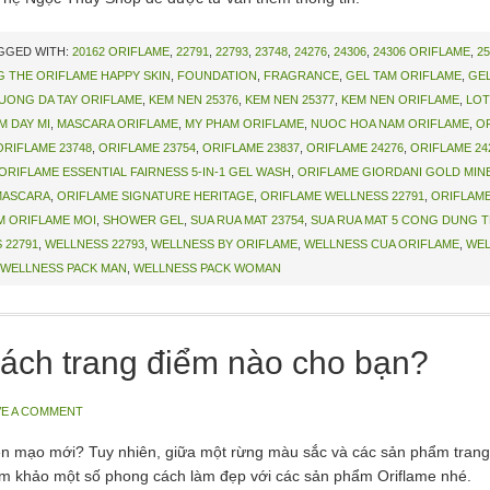
GGED WITH:
20162 ORIFLAME
,
22791
,
22793
,
23748
,
24276
,
24306
,
24306 ORIFLAME
,
25
 THE ORIFLAME HAPPY SKIN
,
FOUNDATION
,
FRAGRANCE
,
GEL TAM ORIFLAME
,
GE
UONG DA TAY ORIFLAME
,
KEM NEN 25376
,
KEM NEN 25377
,
KEM NEN ORIFLAME
,
LOT
M DAY MI
,
MASCARA ORIFLAME
,
MY PHAM ORIFLAME
,
NUOC HOA NAM ORIFLAME
,
O
ORIFLAME 23748
,
ORIFLAME 23754
,
ORIFLAME 23837
,
ORIFLAME 24276
,
ORIFLAME 24
ORIFLAME ESSENTIAL FAIRNESS 5-IN-1 GEL WASH
,
ORIFLAME GIORDANI GOLD MIN
MASCARA
,
ORIFLAME SIGNATURE HERITAGE
,
ORIFLAME WELLNESS 22791
,
ORIFLAME
M ORIFLAME MOI
,
SHOWER GEL
,
SUA RUA MAT 23754
,
SUA RUA MAT 5 CONG DUNG 
 22791
,
WELLNESS 22793
,
WELLNESS BY ORIFLAME
,
WELLNESS CUA ORIFLAME
,
WEL
WELLNESS PACK MAN
,
WELLNESS PACK WOMAN
cách trang điểm nào cho bạn?
VE A COMMENT
 mạo mới? Tuy nhiên, giữa một rừng màu sắc và các sản phẩm trang 
am khảo một số phong cách làm đẹp với các sản phẩm Oriflame nhé.