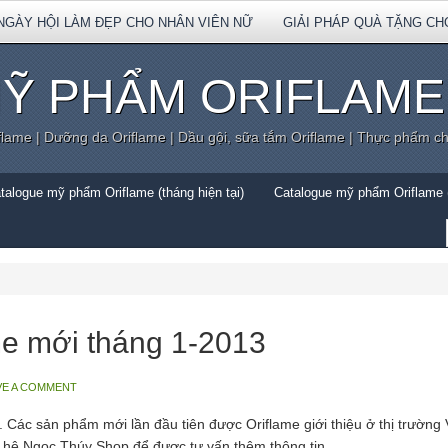
NGÀY HỘI LÀM ĐẸP CHO NHÂN VIÊN NỮ
GIẢI PHÁP QUÀ TẶNG CH
Ỹ PHẨM ORIFLAME
flame | Dưỡng da Oriflame | Dầu gội, sữa tắm Oriflame | Thực phẩm c
talogue mỹ phẩm Oriflame (tháng hiện tại)
Catalogue mỹ phẩm Oriflame (
e mới tháng 1-2013
VE A COMMENT
Các sản phẩm mới lần đầu tiên được Oriflame giới thiệu ở thị trường
 hệ Ngọc Thúy Shop để được tư vấn thêm thông tin.