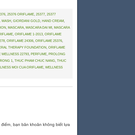
376
,
25376 ORIFLAME
,
25377
,
25377
L WASH
,
GIORDANI GOLD
,
HAND CREAM
,
ION
,
MASCARA
,
MASCARA DAI MI
,
MASCARA
RIFLAME
,
ORIFLAME 1-2013
,
ORIFLAME
278
,
ORIFLAME 24306
,
ORIFLAME 25376
,
ERAL THERAPY FOUNDATION
,
ORIFLAME
 WELLNESS 22793
,
PERFUME
,
PROLONG
TRONG 1
,
THUC PHAM CHUC NANG
,
THUC
LNESS MOI CUA ORIFLAME
,
WELLNESS
điểm, bạn băn khoăn không biết lựa