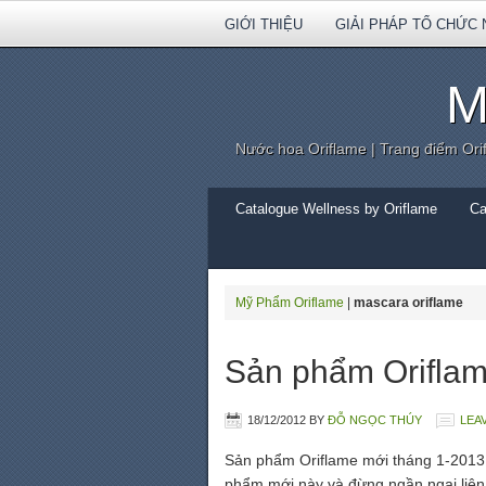
GIỚI THIỆU
GIẢI PHÁP TỔ CHỨC 
M
Nước hoa Oriflame | Trang điểm Ori
Catalogue Wellness by Oriflame
Ca
Mỹ Phẩm Oriflame
|
mascara oriflame
Sản phẩm Oriflam
18/12/2012
BY
ĐỖ NGỌC THÚY
LEA
Sản phẩm Oriflame mới tháng 1-2013. 
phẩm mới này và đừng ngần ngại liện