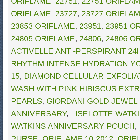
ORIFLAME
,
22751
,
22751 ORIFLA
ORIFLAME
,
23727
,
23727 ORIFLA
23853 ORIFLAME
,
23951
,
23951 O
24805 ORIFLAME
,
24806
,
24806 O
ACTIVELLE ANTI-PERSPIRANT 24
RHYTHM INTENSE HYDRATION Y
15
,
DIAMOND CELLULAR EXFOLI
WASH WITH PINK HIBISCUS EXT
PEARLS
,
GIORDANI GOLD JEWEL 
ANNIVERSARY
,
LISELOTTE WATK
WATKINS ANNIVERSARY POUCH
,
PURSE
,
ORIFLAME 10-2012
,
ORIF