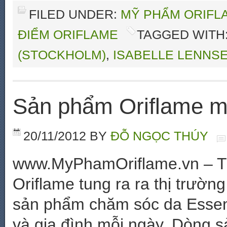
FILED UNDER:
MỸ PHẨM ORIFLA
ĐIỂM ORIFLAME
TAGGED WITH
(STOCKHOLM)
,
ISABELLE LENNS
Sản phẩm Oriflame m
20/11/2012
BY
ĐỖ NGỌC THÚY
www.MyPhamOriflame.vn – Tr
Oriflame tung ra ra thị trườ
sản phẩm chăm sóc da Essent
và gia đình mỗi ngày. Dòng 