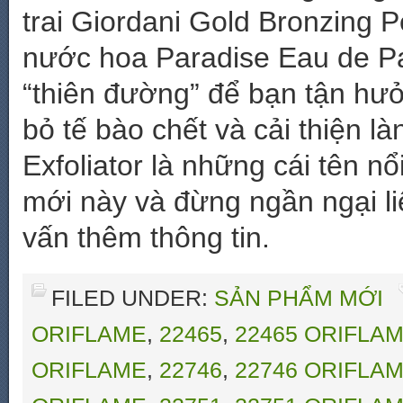
trai Giordani Gold Bronzing P
nước hoa Paradise Eau de P
“thiên đường” để bạn tận hư
bỏ tế bào chết và cải thiện 
Exfoliator là những cái tên 
mới này và đừng ngần ngại l
vấn thêm thông tin.
FILED UNDER:
SẢN PHẨM MỚI
ORIFLAME
,
22465
,
22465 ORIFLA
ORIFLAME
,
22746
,
22746 ORIFLA