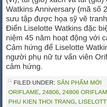
Watkins Anniversary (mã số 
sưu tập được họa sỹ vẽ tranh
Điển Liselotte Watkins đặc bi
niệm 45 năm hoạt động với c
Cảm hứng để Liselotte Watkin
người phụ nữ tư vấn viên Or
cảm hứng.
FILED UNDER:
SẢN PHẨM MỚI
ORIFLAME
,
24806
,
24806 ORIFLA
PHU KIEN THOI TRANG
,
LISELOT