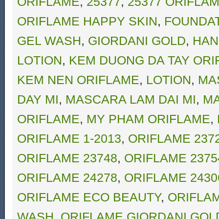
ORIFLAME
,
25377
,
25377 ORIFLA
ORIFLAME HAPPY SKIN
,
FOUNDA
GEL WASH
,
GIORDANI GOLD
,
HAN
LOTION
,
KEM DUONG DA TAY ORI
KEM NEN ORIFLAME
,
LOTION
,
MA
DAY MI
,
MASCARA LAM DAI MI
,
MA
ORIFLAME
,
MY PHAM ORIFLAME
,
ORIFLAME 1-2013
,
ORIFLAME 237
ORIFLAME 23748
,
ORIFLAME 2375
ORIFLAME 24278
,
ORIFLAME 2430
ORIFLAME ECO BEAUTY
,
ORIFLAM
WASH
,
ORIFLAME GIORDANI GOL