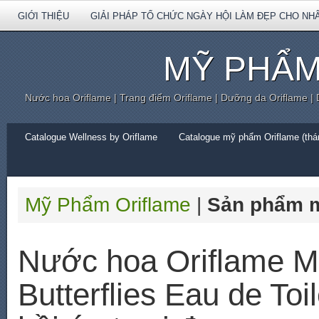
GIỚI THIỆU
GIẢI PHÁP TỔ CHỨC NGÀY HỘI LÀM ĐẸP CHO NH
MỸ PHẨM
Nước hoa Oriflame | Trang điểm Oriflame | Dưỡng da Oriflame |
Catalogue Wellness by Oriflame
Catalogue mỹ phẩm Oriflame (thán
Mỹ Phẩm Oriflame
|
Sản phẩm 
Nước hoa Oriflame M
Butterflies Eau de To