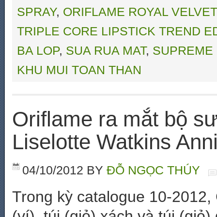
SPRAY
,
ORIFLAME ROYAL VELVE
TRIPLE CORE LIPSTICK TREND E
BA LOP
,
SUA RUA MAT
,
SUPREME 
KHU MUI TOAN THAN
Oriflame ra mắt bộ sư
Liselotte Watkins Ann
04/10/2012
BY
ĐỖ NGỌC THÚY
Trong kỳ catalogue 10-2012, 
(ví), túi (giỏ) xách và túi (gi