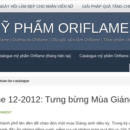
NGÀY HỘI LÀM ĐẸP CHO NHÂN VIÊN NỮ
GIẢI PHÁP QUÀ TẶNG CH
Ỹ PHẨM ORIFLAME
flame | Dưỡng da Oriflame | Dầu gội, sữa tắm Oriflame | Thực phẩm c
talogue mỹ phẩm Oriflame (tháng hiện tại)
Catalogue mỹ phẩm Oriflame (
toan bo catalogue
me 12-2012: Tưng bừng Mùa Giáng
OMMENT
ành phố lên đèn để chào đón một mùa Giáng sinh diệu kỳ. Trong kỳ 
inh đầy ắp những tiếng cười, niềm vui và những món quà thú vị. Với 1