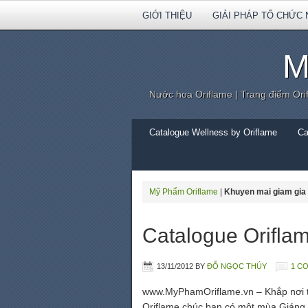
GIỚI THIỆU
GIẢI PHÁP TỔ CHỨC 
M
Nước hoa Oriflame | Trang điểm Ori
Catalogue Wellness by Oriflame
Ca
Mỹ Phẩm Oriflame
|
Khuyen mai giam gia 
Catalogue Orifla
13/11/2012
BY
ĐỖ NGỌC THÚY
1 C
www.MyPhamOriflame.vn – Khắp nơi th
Oriflame chúc bạn có một mùa Giáng s