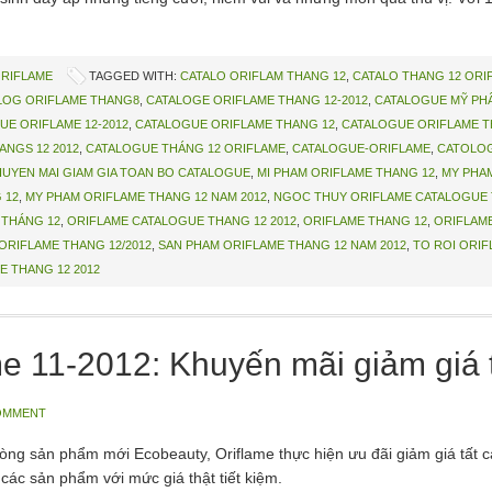
ORIFLAME
TAGGED WITH:
CATALO ORIFLAM THANG 12
,
CATALO THANG 12 ORI
LOG ORIFLAME THANG8
,
CATALOGE ORIFLAME THANG 12-2012
,
CATALOGUE MỸ PHẨ
UE ORIFLAME 12-2012
,
CATALOGUE ORIFLAME THANG 12
,
CATALOGUE ORIFLAME T
NGS 12 2012
,
CATALOGUE THÁNG 12 ORIFLAME
,
CATALOGUE-ORIFLAME
,
CATOLOG
HUYEN MAI GIAM GIA TOAN BO CATALOGUE
,
MI PHAM ORIFLAME THANG 12
,
MY PHA
 12
,
MY PHAM ORIFLAME THANG 12 NAM 2012
,
NGOC THUY ORIFLAME CATALOGUE 
 THÁNG 12
,
ORIFLAME CATALOGUE THANG 12 2012
,
ORIFLAME THANG 12
,
ORIFLAME
ORIFLAME THANG 12/2012
,
SAN PHAM ORIFLAME THANG 12 NAM 2012
,
TO ROI ORIF
 THANG 12 2012
me 11-2012: Khuyến mãi giảm giá 
OMMENT
òng sản phẩm mới Ecobeauty, Oriflame thực hiện ưu đãi giảm giá tất 
các sản phẩm với mức giá thật tiết kiệm.