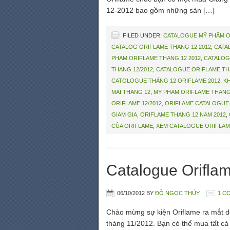
12-2012 bao gồm những sản […]
FILED UNDER:
CATALOGUE MỸ PHẨM 
CATALOG ORIFLAME THANG 12 2012
,
CATA
PHAM ORIFLAME THANG 12 2012
,
CATALOG
THANG 12/2012
,
CATALOGUE ORIFLAME THA
CATOLOGUE THÁNG 12 ORIFLAME 2012
,
K
MAI THANG 12
,
MY PHAM ORIFLAME THANG
ORIFLAME 12/2012
,
ORIFLAME CATALOGUE
GIAM GIA
,
ORIFLAME THANG 12 NAM 2012
,
CỦA ORIFLAME
,
XEM CATALOGUE ORIFLAME
Catalogue Orifla
06/10/2012
BY
ĐỖ NGỌC THÚY
1 C
Chào mừng sự kiện Oriflame ra mắt d
tháng 11/2012. Bạn có thể mua tất cả 