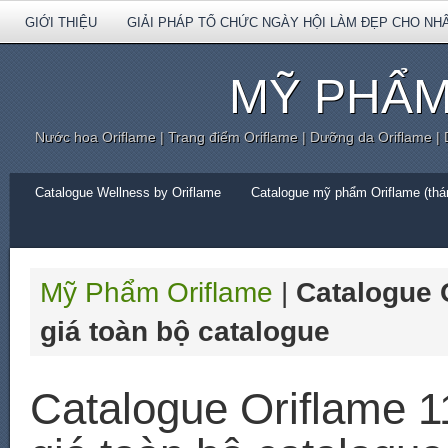
GIỚI THIỆU
GIẢI PHÁP TỔ CHỨC NGÀY HỘI LÀM ĐẸP CHO NH
MỸ PHẨM
Nước hoa Oriflame | Trang điểm Oriflame | Dưỡng da Oriflame |
Catalogue Wellness by Oriflame
Catalogue mỹ phẩm Oriflame (thán
Mỹ Phẩm Oriflame
|
Catalogue 
giá toàn bộ catalogue
Catalogue Oriflame 