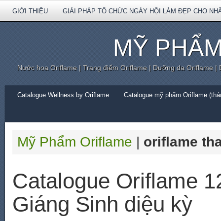
GIỚI THIỆU
GIẢI PHÁP TỔ CHỨC NGÀY HỘI LÀM ĐẸP CHO NH
MỸ PHẨM
Nước hoa Oriflame | Trang điểm Oriflame | Dưỡng da Oriflame |
Catalogue Wellness by Oriflame
Catalogue mỹ phẩm Oriflame (thán
Mỹ Phẩm Oriflame
|
oriflame t
Catalogue Oriflame 
Giáng Sinh diệu kỳ