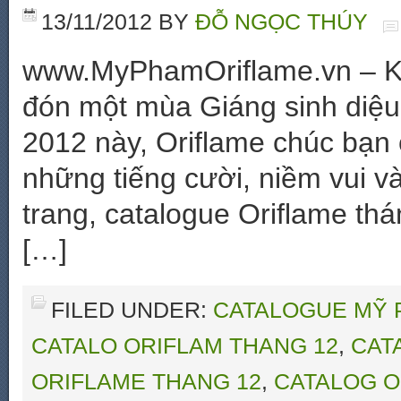
13/11/2012
BY
ĐỖ NGỌC THÚY
www.MyPhamOriflame.vn – Kh
đón một mùa Giáng sinh diệu 
2012 này, Oriflame chúc bạn
những tiếng cười, niềm vui v
trang, catalogue Oriflame t
[…]
FILED UNDER:
CATALOGUE MỸ 
CATALO ORIFLAM THANG 12
,
CAT
ORIFLAME THANG 12
,
CATALOG O