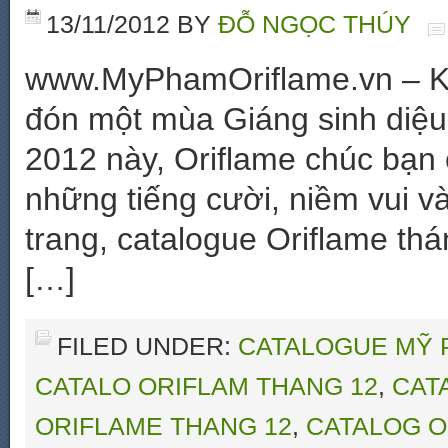
13/11/2012
BY
ĐỖ NGỌC THÚY
www.MyPhamOriflame.vn – Kh
đón một mùa Giáng sinh diệu 
2012 này, Oriflame chúc bạn
những tiếng cười, niềm vui v
trang, catalogue Oriflame t
[…]
FILED UNDER:
CATALOGUE MỸ 
CATALO ORIFLAM THANG 12
,
CAT
ORIFLAME THANG 12
,
CATALOG O