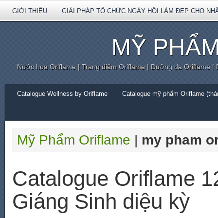
GIỚI THIỆU
GIẢI PHÁP TỔ CHỨC NGÀY HỘI LÀM ĐẸP CHO NH
MỸ PHẨM
Nước hoa Oriflame | Trang điểm Oriflame | Dưỡng da Oriflame |
Catalogue Wellness by Oriflame
Catalogue mỹ phẩm Oriflame (thán
Mỹ Phẩm Oriflame
|
my pham or
Catalogue Oriflame 
Giáng Sinh diệu kỳ