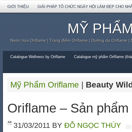
GIỚI THIỆU
GIẢI PHÁP TỔ CHỨC NGÀY HỘI LÀM ĐẸP CHO NH
MỸ PHẨM
Nước hoa Oriflame | Trang điểm Oriflame | Dưỡng da Oriflame |
Catalogue Wellness by Oriflame
Catalogue mỹ phẩm Oriflame (thán
Mỹ Phẩm Oriflame
|
Beauty Wild
Oriflame – Sản phẩm 
31/03/2011
BY
ĐỖ NGỌC THÚY