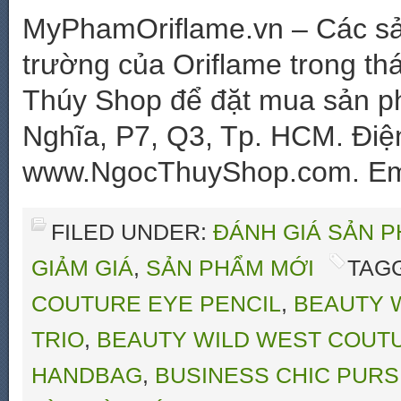
MyPhamOriflame.vn – Các sản
trường của Oriflame trong thá
Thúy Shop để đặt mua sản p
Nghĩa, P7, Q3, Tp. HCM. Điệ
www.NgocThuyShop.com. Ema
FILED UNDER:
ĐÁNH GIÁ SẢN 
GIẢM GIÁ
,
SẢN PHẨM MỚI
TAG
COUTURE EYE PENCIL
,
BEAUTY 
TRIO
,
BEAUTY WILD WEST COUTU
HANDBAG
,
BUSINESS CHIC PURS