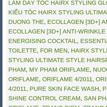
LÀM DÀY TÓC HAIRX STYLING G
KIỂU TÓC HAIRX STYLING ULTIM
DUONG THE
,
ECOLLAGEN [3D+] A
ECOLLAGEN [3D+] ANTI-WRINKLE
ENERGISING COCKTAIL
,
ESSENTI
TOILETTE
,
FOR MEN
,
HAIRX STY
STYLING ULTIMATE STYLE HAIRS
PHAM
,
MY PHAM ORIFLAME
,
NUO
ORIFLAME
,
ORIFLAME 4/2011
,
ORI
4/2011
,
PURE SKIN FACE WASH
,
P
SHINE CONTROL CREAM
,
SAN PH