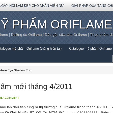
NGÀY HỘI LÀM ĐẸP CHO NHÂN VIÊN NỮ
GIẢI PHÁP QUÀ TẶNG CH
Ỹ PHẨM ORIFLAME
flame | Dưỡng da Oriflame | Dầu gội, sữa tắm Oriflame | Thực phẩm c
talogue mỹ phẩm Oriflame (tháng hiện tại)
Catalogue mỹ phẩm Oriflame (
uture Eye Shadow Trio
hẩm mới tháng 4/2011
VE A COMMENT
 lần đầu tiên tung ra thị trường của Oriflame trong tháng 4/2011. L
Nam Kỳ Khởi Nghĩa, P7, Q3, Tp. HCM. Điện thoại: 0909502656. Websi