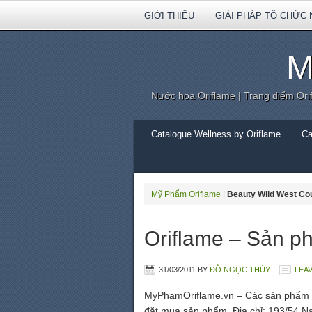
GIỚI THIỆU
GIẢI PHÁP TỔ CHỨC 
M
Nước hoa Oriflame | Trang điểm Ori
Catalogue Wellness by Oriflame
Ca
Mỹ Phẩm Oriflame
|
Beauty Wild West Co
Oriflame – Sản p
31/03/2011
BY
ĐỖ NGỌC THÚY
LEA
MyPhamOriflame.vn – Các sản phẩm mới
đặt mua sản phẩm. Địa chỉ: 193/54 