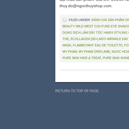
thuy.do@ngocthuyshop.com.
FILED UNDER:
ĐÁNH GIÁ SẢN PHẨM O
BEAUTY WILD WEST COUTURE EYE SHADO
DUNG DỊCH LÀM DÀY TÓC HAIRX STYLING
THE
,
ECOLLAGEN [3D+] ANTI-WRINKLE DAY
MASK
,
FLAMBOYANT EAU DE TOILETTE
,
FO
MY PHAM
,
MY PHAM ORIFLAME
,
NUOC HOA
PURE SKIN HIDE & TREAT
,
PURE SKIN SHI
RETURN TO TOP OF PAGE