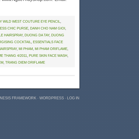
Y WILD WEST COUTURE EYE PENCIL
,
ESS CHIC PURSE
,
DANH CHO NAM GIOI
,
LE HAIRSPRAY
,
DUONG DA TAY
,
DUONG
RGISING COCKTAIL
,
ESSENTIALS FACE
HAIRSPRAY
,
MI PHAM
,
MI PHAM ORIFLAME
,
E THANG 4/2011
,
PURE SKIN FACE WASH
,
EM
,
TRANG DIEM ORIFLAME
NESIS FRAMEWORK
·
WORDPRESS
·
LOG IN