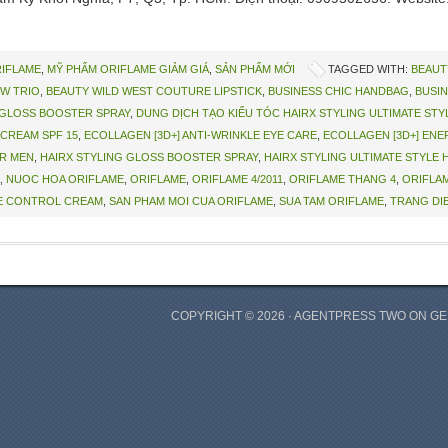
RIFLAME
,
MỸ PHẨM ORIFLAME GIẢM GIÁ
,
SẢN PHẨM MỚI
TAGGED WITH:
BEAUT
W TRIO
,
BEAUTY WILD WEST COUTURE LIPSTICK
,
BUSINESS CHIC HANDBAG
,
BUSIN
 GLOSS BOOSTER SPRAY
,
DUNG DỊCH TẠO KIỂU TÓC HAIRX STYLING ULTIMATE STY
 CREAM SPF 15
,
ECOLLAGEN [3D+] ANTI-WRINKLE EYE CARE
,
ECOLLAGEN [3D+] ENE
R MEN
,
HAIRX STYLING GLOSS BOOSTER SPRAY
,
HAIRX STYLING ULTIMATE STYLE 
,
NUOC HOA ORIFLAME
,
ORIFLAME
,
ORIFLAME 4/2011
,
ORIFLAME THANG 4
,
ORIFLAM
NE CONTROL CREAM
,
SAN PHAM MOI CUA ORIFLAME
,
SUA TAM ORIFLAME
,
TRANG DI
COPYRIGHT © 2026 ·
AGENTPRESS TWO
ON
GE