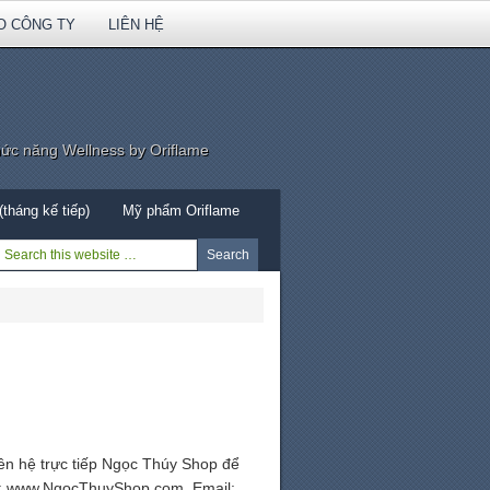
O CÔNG TY
LIÊN HỆ
hức năng Wellness by Oriflame
tháng kế tiếp)
Mỹ phẩm Oriflame
iên hệ trực tiếp Ngọc Thúy Shop để
te: www.NgocThuyShop.com. Email: