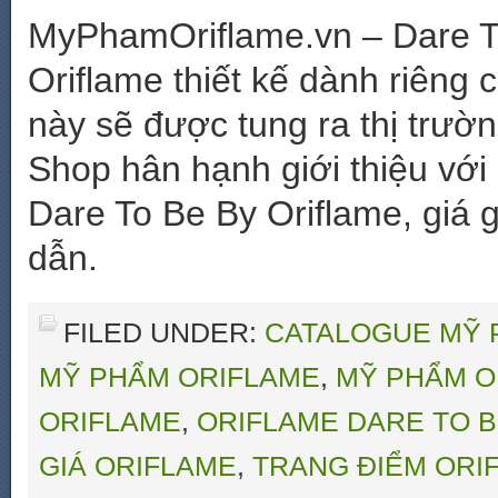
MyPhamOriflame.vn – Dare T
Oriflame thiết kế dành riêng
này sẽ được tung ra thị trườ
Shop hân hạnh giới thiệu vớ
Dare To Be By Oriflame, giá g
dẫn.
FILED UNDER:
CATALOGUE MỸ 
MỸ PHẨM ORIFLAME
,
MỸ PHẨM O
ORIFLAME
,
ORIFLAME DARE TO 
GIÁ ORIFLAME
,
TRANG ĐIỂM ORI