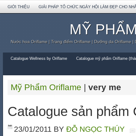
GIỚI THIỆU
GIẢI PHÁP TỔ CHỨC NGÀY HỘI LÀM ĐẸP CHO NH
MỸ PHẨM
Nước hoa Oriflame | Trang điểm Oriflame | Dưỡng da Oriflame |
Catalogue Wellness by Oriflame
Catalogue mỹ phẩm Oriflame (thán
Mỹ Phẩm Oriflame
|
very me
Catalogue sản phẩm 
23/01/2011
BY
ĐỖ NGỌC THÚY