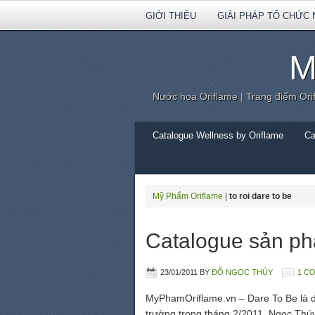
GIỚI THIỆU
GIẢI PHÁP TỔ CHỨC 
M
Nước hoa Oriflame | Trang điểm Ori
Catalogue Wellness by Oriflame
Ca
Mỹ Phẩm Oriflame
|
to roi dare to be
Catalogue sản ph
23/01/2011
BY
ĐỖ NGỌC THÚY
1 C
MyPhamOriflame.vn – Dare To Be là dò
trường trong tháng 2/2011. Ngọc Thúy