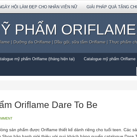
NGÀY HỘI LÀM ĐẸP CHO NHÂN VIÊN NỮ
GIẢI PHÁP QUÀ TẶNG CH
Ỹ PHẨM ORIFLAME
flame | Dưỡng da Oriflame | Dầu gội, sữa tắm Oriflame | Thực phẩm c
talogue mỹ phẩm Oriflame (tháng hiện tại)
Catalogue mỹ phẩm Oriflame (
ẩm Oriflame Dare To Be
OMMENT
ng sản phẩm được Oriflame thiết kế dành riêng cho tuổi teen. Các sả
 Shop hân hạnh giới thiệu với quý khách hàng quyển catalogue Dare To 