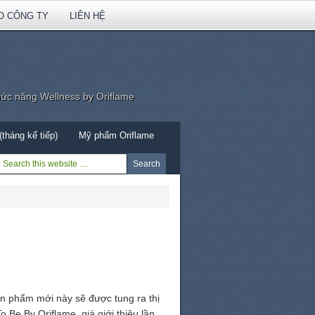
O CÔNG TY
LIÊN HỆ
hức năng Wellness by Oriflame
tháng kế tiếp)
Mỹ phẩm Oriflame
n phẩm mới này sẽ được tung ra thị
Be By Oriflame, giá giới thiệu lần