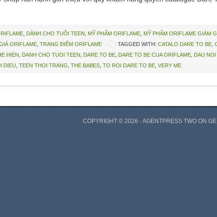
ORIFLAME
,
DÀNH CHO TUỔI TEEN
,
MỸ PHẨM ORIFLAME
,
MỸ PHẨM ORIFLAME GIẢM G
 GIÁ ORIFLAME
,
TRANG ĐIỂM ORIFLAME
TAGGED WITH:
CATALO DARE TO BE
,
E HIEN
,
DANH CHO TUOI TEEN
,
DARE TO BE
,
DARE TO BE CUA ORIFLAME
,
DAU NOI 
H DIEU
,
TEEN THOI TRANG
,
THE BABES
,
TO ROI DARE TO BE
,
VERY ME
COPYRIGHT © 2026 ·
AGENTPRESS TWO
ON
GE